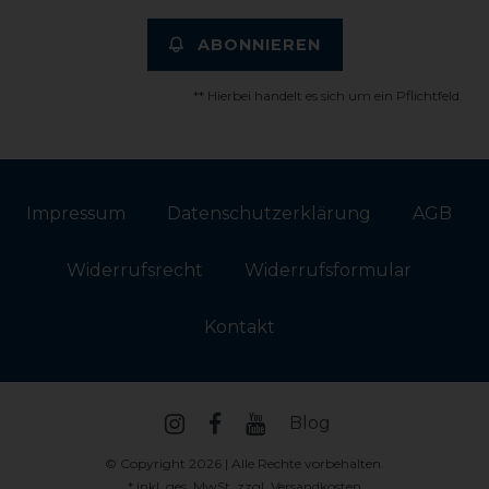
ABONNIEREN
** Hierbei handelt es sich um ein Pflichtfeld.
Impressum
Daten­schutz­erklärung
AGB
Widerrufs­recht
Widerrufs­formular
Kontakt
Blog
© Copyright 2026 | Alle Rechte vorbehalten.
* inkl. ges. MwSt. zzgl.
Versandkosten