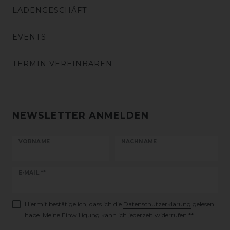
LADENGESCHÄFT
EVENTS
TERMIN VEREINBAREN
NEWSLETTER ANMELDEN
VORNAME
NACHNAME
Newsletter
E-MAIL **
Honig
Hiermit bestätige ich, dass ich die
Daten­schutz­erklärung
gelesen
habe. Meine Einwilligung kann ich jederzeit widerrufen.**