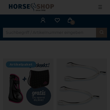
☰
0
Artikelpaket