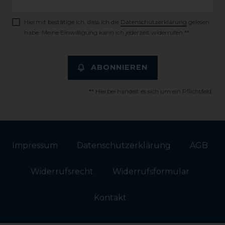
Honig
Hiermit bestätige ich, dass ich die
Daten­schutz­erklärung
gelesen
habe. Meine Einwilligung kann ich jederzeit widerrufen.**
ABONNIEREN
** Hierbei handelt es sich um ein Pflichtfeld.
Impressum
Daten­schutz­erklärung
AGB
Widerrufs­recht
Widerrufs­formular
Kontakt