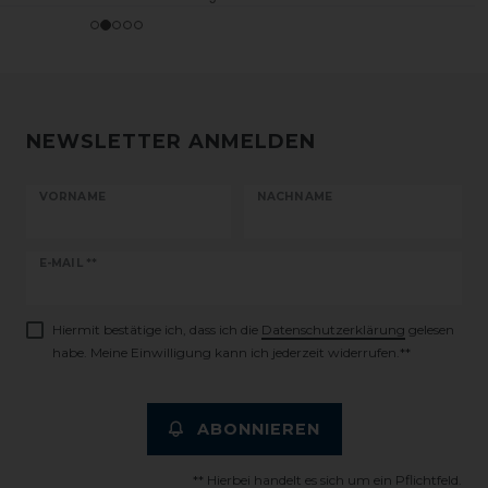
NEWSLETTER ANMELDEN
VORNAME
NACHNAME
Newsletter
E-MAIL **
Honig
Hiermit bestätige ich, dass ich die
Daten­schutz­erklärung
gelesen
habe. Meine Einwilligung kann ich jederzeit widerrufen.**
ABONNIEREN
** Hierbei handelt es sich um ein Pflichtfeld.