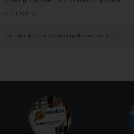
das Fell gut abziehen, auch unterm Ponybauch!
Inhalt: 500ml
Wie hat dir die Artikelbeschreibung gefallen?