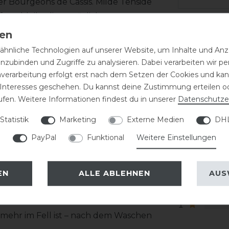
r Bourgeons de Cassis. Milde Tenside
 so bleibt die nat ürliche
ich sehr wohl. Perlenextrakte verleihen
Varianten-
cht, ob ins Haar oder auf den Schwamm.
hnliche Technologien auf unserer Website, um Inhalte und Anze
SKU:
WAL-
it dem Scha umbad einrubbeln.
inzubinden und Zugriffe zu analysieren. Dabei verarbeiten wir 
, kein Ziepen und kein Zubbeln!
EAN:
4037
nverarbeitung erfolgt erst nach dem Setzen der Cookies und kann
 Interesses geschehen. Du kannst deine Zustimmung erteilen o
ufen. Weitere Informationen findest du in unserer
Daten­schutz­e
Kundenr
Statistik
Marketing
Externe Medien
DHL
PayPal
Funktional
Weitere Einstellungen
5
4
EN
ALLE ABLEHNEN
AUS
3
2
1
 mehr im Fell ist – nach dem Waschen