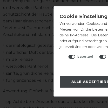
oder Pony mit Perlglanz und dem natürlichen Duft de
und wertvolles Panthenol reinigen gründlich und sanft,
Schutzschicht der Haut erhalten und das Pony fühlt s
dem Haar einen schönen Glanz. Eine kleine Menge rei
Wir verwenden Cookies und ä
Jetzt musst Du nur noch das Pony befeuchten und m
Medien von Drittanbietern e
Anschließend mit klarem Wasser ausspülen und fertig
deine IP-Adresse). Die Date
oder aufgrund berechtigten
dermatologisch getestet
jederzeit ändern oder widerr
natürlicher Duft der Bourgeons de Cassis
Essenziell
milde Tenside
wertvolles Panthenol
sanfte, grün dliche Reinigung
für glänzendes Fell und Haar
ALLE AKZEPTIER
Anwendung: Einfach auftragen und verreiben.
Tipp: Achte beim Ausspülen darauf, dass kein Schaum