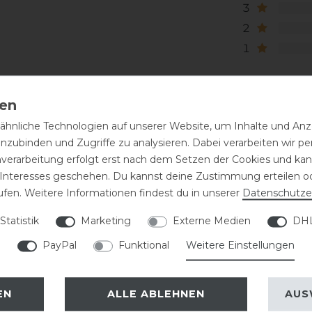
3
2
1
hnliche Technologien auf unserer Website, um Inhalte und Anze
inzubinden und Zugriffe zu analysieren. Dabei verarbeiten wir 
nverarbeitung erfolgt erst nach dem Setzen der Cookies und kann
 Interesses geschehen. Du kannst deine Zustimmung erteilen o
ufen. Weitere Informationen findest du in unserer
Daten­schutz­e
eressieren
Statistik
Marketing
Externe Medien
DHL
PayPal
Funktional
Weitere Einstellungen
-10%
EN
ALLE ABLEHNEN
AUS