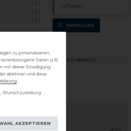
0
verfassen.
0
0
ANMELDEN
igen zu personalisieren,
personenbezogene Daten (z.B.
DETAILS ZUR PRODUKTSICHERHEIT
 mit deiner Einwilligung
der ablehnen und diese
rklärung
.
 Wunschzustellung
-10%
WAHL AKZEPTIEREN