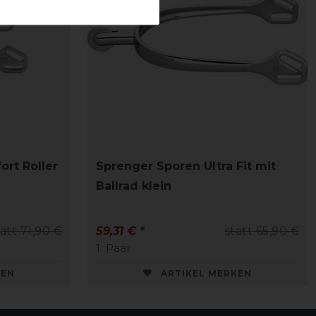
ort Roller
Sprenger Sporen Ultra Fit mit
Ballrad klein
tatt 71,90 €
59,31 € *
statt 65,90 €
1
Paar
KEN
ARTIKEL MERKEN