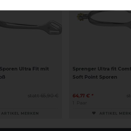
poren Ultra Fit mit
Sprenger Ultra fit Comf
roß
Soft Point Sporen
statt 65,90 €
64,71 € *
s
1
Paar
ARTIKEL MERKEN
ARTIKEL MER