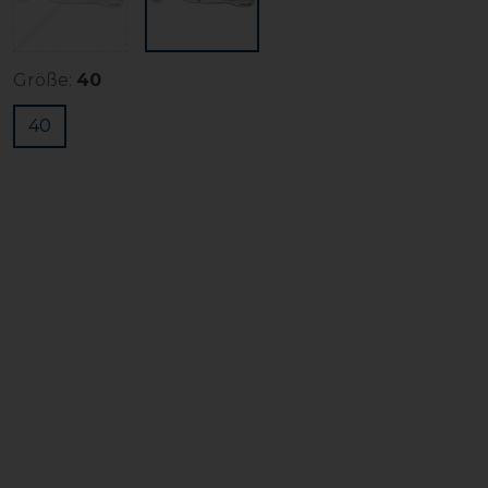
Größe:
40
40