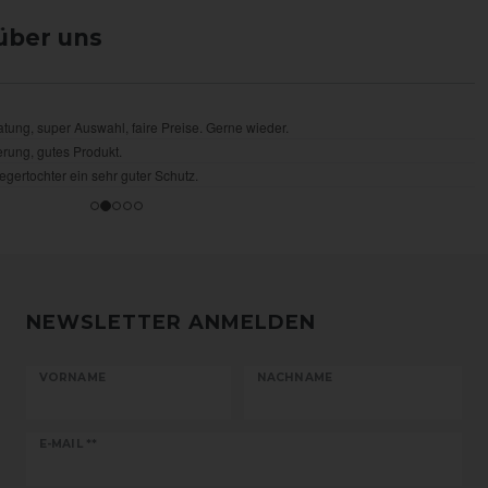
über uns
NEWSLETTER ANMELDEN
VORNAME
NACHNAME
Newsletter
E-MAIL **
Honig