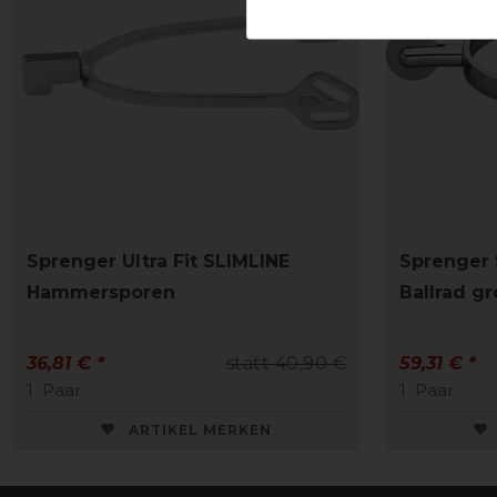
Sprenger Ultra Fit SLIMLINE
Sprenger S
Hammersporen
Ballrad g
36,81 € *
statt 40,90 €
59,31 € *
1
Paar
1
Paar
ARTIKEL MERKEN