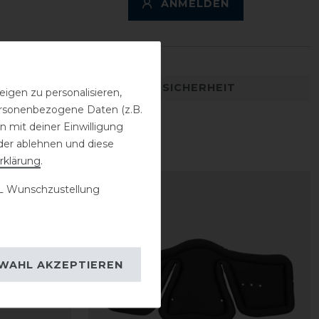
ANMELDEN
DETAILS ZUR PRODUKTSICHERHEIT
igen zu personalisieren,
personenbezogene Daten (z.B.
 mit deiner Einwilligung
der ablehnen und diese
rklärung
.
 Wunschzustellung
WAHL AKZEPTIEREN