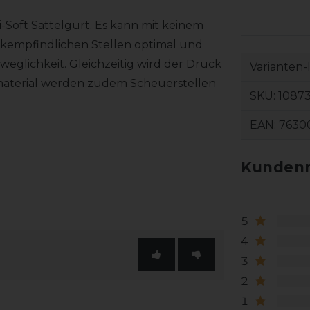
i-Soft Sattelgurt. Es kann mit keinem
ckempfindlichen Stellen optimal und
eglichkeit. Gleichzeitig wird der Druck
Varianten-
material werden zudem Scheuerstellen
SKU:
1087
EAN:
7630
Kundenr
5
4
3
2
1