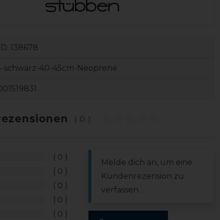
ID:
138678
3-schwarz-40-45cm-Neoprene
001519831
ezensionen
(0)
0
Melde dich an, um eine
0
Kundenrezension zu
0
verfassen.
0
0