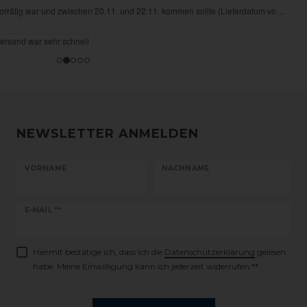
NEWSLETTER ANMELDEN
VORNAME
NACHNAME
Newsletter
E-MAIL **
Honig
Hiermit bestätige ich, dass ich die
Daten­schutz­erklärung
gelesen
habe. Meine Einwilligung kann ich jederzeit widerrufen.**