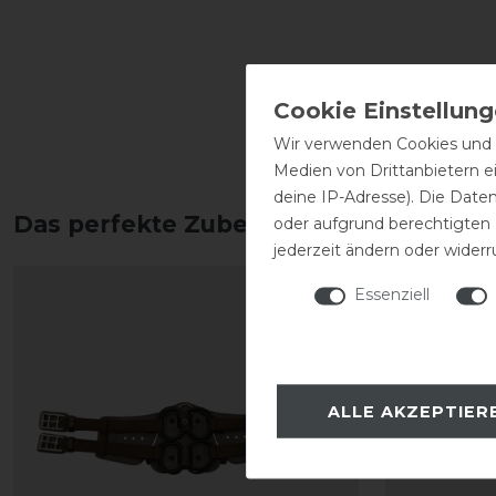
Wir verwenden Cookies und ä
Medien von Drittanbietern e
deine IP-Adresse). Die Date
Das perfekte Zubehör für dich
oder aufgrund berechtigten
jederzeit ändern oder widerr
Essenziell
ALLE AKZEPTIER