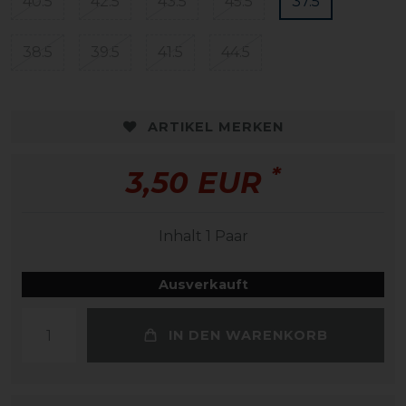
40.5
42.5
43.5
45.5
37.5
38.5
39.5
41.5
44.5
ARTIKEL MERKEN
*
3,50 EUR
Inhalt
1
Paar
Ausverkauft
IN DEN WARENKORB