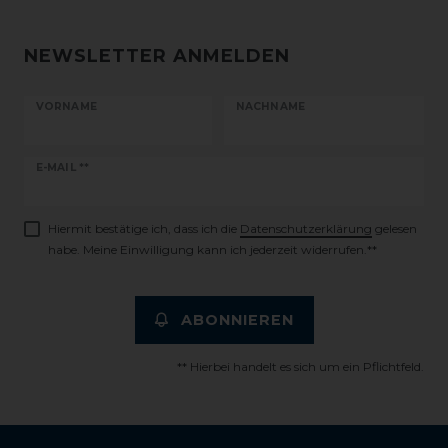
NEWSLETTER ANMELDEN
VORNAME
NACHNAME
Newsletter
E-MAIL **
Honig
Hiermit bestätige ich, dass ich die
Daten­schutz­erklärung
gelesen
habe. Meine Einwilligung kann ich jederzeit widerrufen.**
ABONNIEREN
** Hierbei handelt es sich um ein Pflichtfeld.