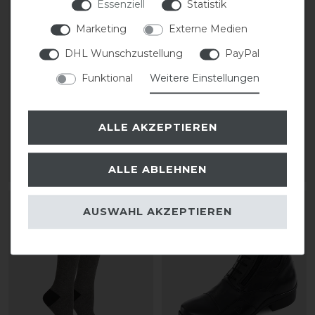
Essenziell
Statistik
Marketing
Externe Medien
DHL Wunschzustellung
PayPal
Tonics Stardust II
Tonics Jupiter Silver
Stiefelette Schnürer
Label Lederstiefel black
Funktional
Weitere Einstellungen
unisex
statt 419,00 €
209,00 € *
335,20 € *
ALLE AKZEPTIEREN
1
Paar
1
Paar
ALLE ABLEHNEN
ARTIKEL MERKEN
ARTIKEL MERKEN
AUSWAHL AKZEPTIEREN