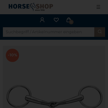
☰
0
-10%