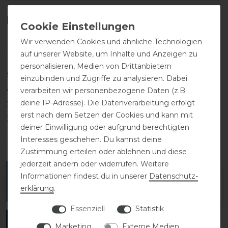
Kundenrezensionen
(0)
Wir verwenden Cookies und ähnliche Technologien
auf unserer Website, um Inhalte und Anzeigen zu
personalisieren, Medien von Drittanbietern
5
0
einzubinden und Zugriffe zu analysieren. Dabei
4
0
verarbeiten wir personenbezogene Daten (z.B.
deine IP-Adresse). Die Datenverarbeitung erfolgt
3
0
erst nach dem Setzen der Cookies und kann mit
2
0
deiner Einwilligung oder aufgrund berechtigten
1
0
Interesses geschehen. Du kannst deine
Zustimmung erteilen oder ablehnen und diese
jederzeit ändern oder widerrufen. Weitere
Melde dich an, um eine Kundenrezension zu
Informationen findest du in unserer
Daten­schutz­
verfassen.
erklärung
.
Essenziell
Statistik
ANMELDEN
Marketing
Externe Medien