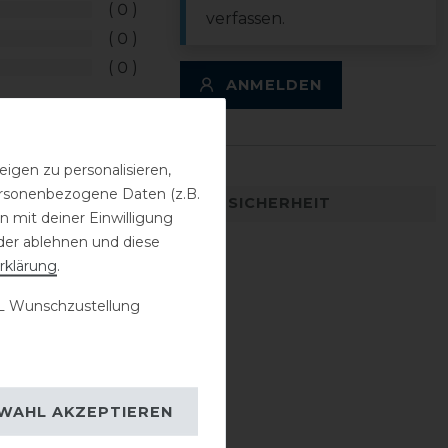
0
verfassen.
0
0
ANMELDEN
igen zu personalisieren,
personenbezogene Daten (z.B.
DETAILS ZUR PRODUKTSICHERHEIT
 mit deiner Einwilligung
der ablehnen und diese
rklärung
.
 Wunschzustellung
WAHL AKZEPTIEREN