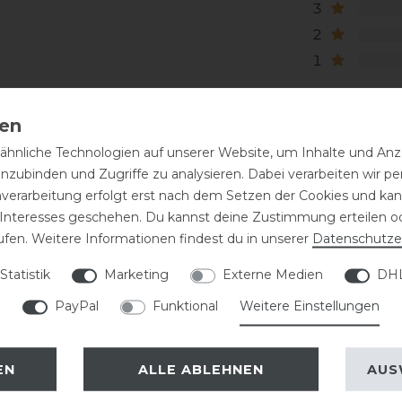
3
2
1
hnliche Technologien auf unserer Website, um Inhalte und Anze
inzubinden und Zugriffe zu analysieren. Dabei verarbeiten wir 
nverarbeitung erfolgt erst nach dem Setzen der Cookies und kann
 Interesses geschehen. Du kannst deine Zustimmung erteilen o
ufen. Weitere Informationen findest du in unserer
Daten­schutz­e
eressieren
Statistik
Marketing
Externe Medien
DHL
PayPal
Funktional
Weitere Einstellungen
EN
ALLE ABLEHNEN
AUS