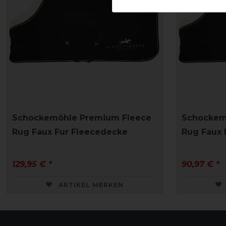
Schockemöhle Premium Fleece
Schockem
Rug Faux Fur Fleecedecke
Rug Faux 
129,95 € *
90,97 € *
ARTIKEL MERKEN