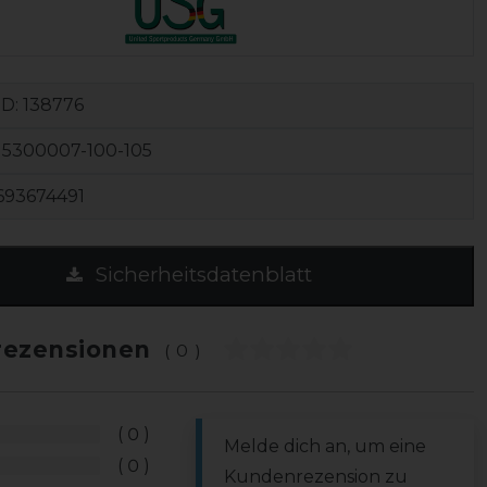
ID:
138776
15300007-100-105
693674491
Sicherheitsdatenblatt
ezensionen
(0)
0
Melde dich an, um eine
0
Kundenrezension zu