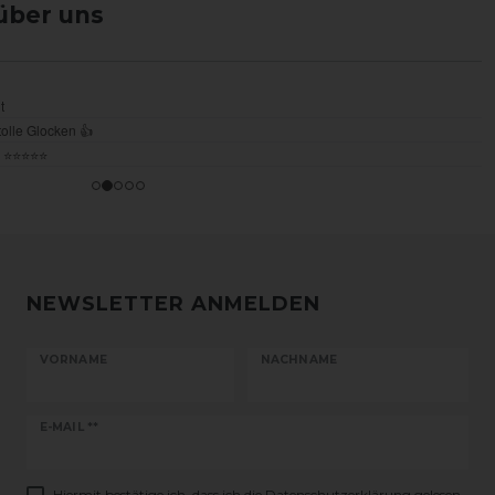
über uns
NEWSLETTER ANMELDEN
VORNAME
NACHNAME
Newsletter
E-MAIL **
Honig
Hiermit bestätige ich, dass ich die
Daten­schutz­erklärung
gelesen