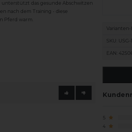
e unterstützt das gesunde Abschwitzen
n nach dem Training - diese
in Pferd warm.
Varianten-
SKU:
USG-
EAN:
4250
Kundenr
5
4