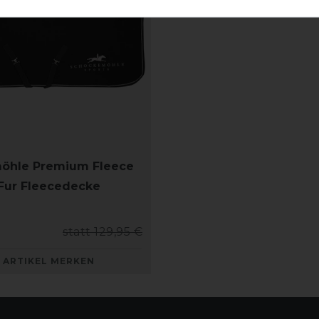
öhle Premium Fleece
Fur Fleecedecke
statt 129,95 €
ARTIKEL MERKEN