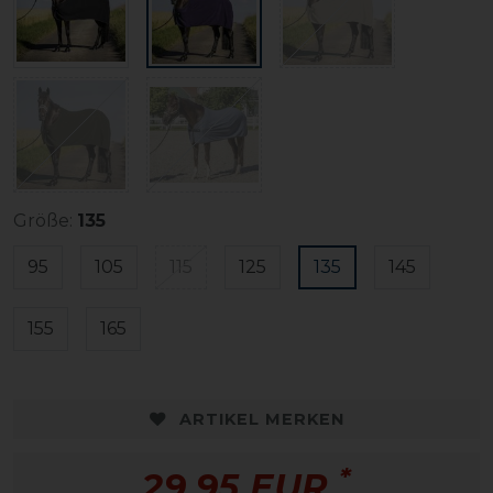
Größe:
135
95
105
115
125
135
145
155
165
ARTIKEL MERKEN
*
29,95 EUR