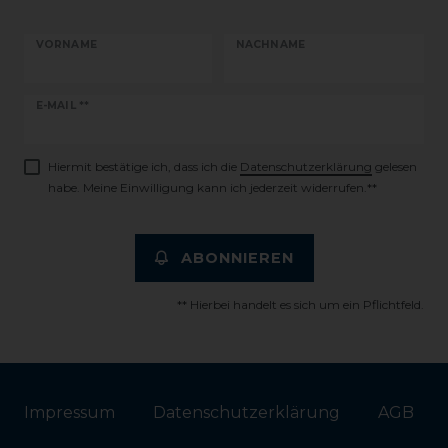
VORNAME
NACHNAME
Newsletter
E-MAIL **
Honig
Hiermit bestätige ich, dass ich die
Daten­schutz­erklärung
gelesen
habe. Meine Einwilligung kann ich jederzeit widerrufen.**
ABONNIEREN
** Hierbei handelt es sich um ein Pflichtfeld.
Impressum
Daten­schutz­erklärung
AGB