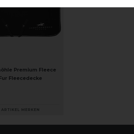
öhle Premium Fleece
Fur Fleecedecke
ARTIKEL MERKEN