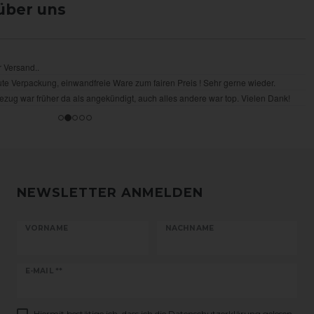
über uns
NEWSLETTER ANMELDEN
VORNAME
NACHNAME
Newsletter
E-MAIL **
Honig
Hiermit bestätige ich, dass ich die
Daten­schutz­erklärung
gelesen