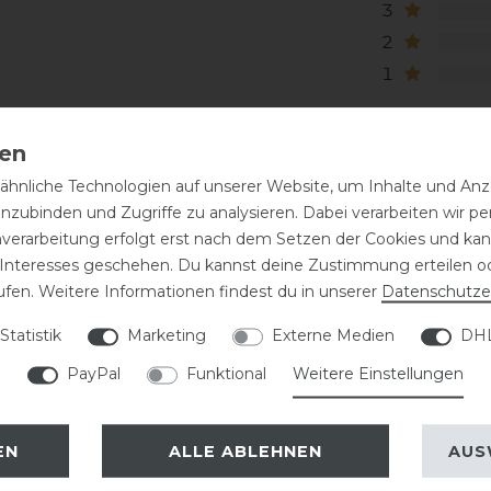
3
2
1
hnliche Technologien auf unserer Website, um Inhalte und Anze
inzubinden und Zugriffe zu analysieren. Dabei verarbeiten wir 
nverarbeitung erfolgt erst nach dem Setzen der Cookies und kann
 Interesses geschehen. Du kannst deine Zustimmung erteilen o
ufen. Weitere Informationen findest du in unserer
Daten­schutz­e
eressieren
Statistik
Marketing
Externe Medien
DHL
PayPal
Funktional
Weitere Einstellungen
EN
ALLE ABLEHNEN
AUS