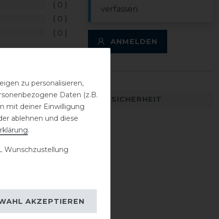
0
verfassen.
0
0
ANMELDEN
igen zu personalisieren,
personenbezogene Daten (z.B.
DETAILS ZUR PRODUKTSICHERHEIT
 mit deiner Einwilligung
der ablehnen und diese
rklärung
.
 Wunschzustellung
WAHL AKZEPTIEREN