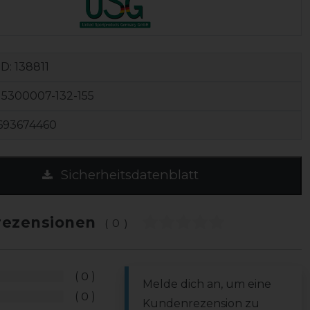
ID:
138811
5300007-132-155
693674460
Sicherheitsdatenblatt
ezensionen
(0)
0
Melde dich an, um eine
0
Kundenrezension zu