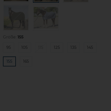
Größe:
155
95
105
115
125
135
145
155
165