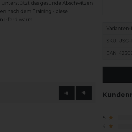
e unterstützt das gesunde Abschwitzen
n nach dem Training - diese
in Pferd warm.
Varianten-
SKU:
USG-1
EAN:
4250
Kundenr
5
4