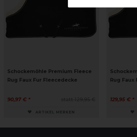
Schockemöhle Premium Fleece
Schockem
Rug Faux Fur Fleecedecke
Rug Faux 
90,97 € *
statt 129,95 €
129,95 € *
ARTIKEL MERKEN