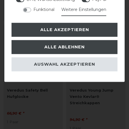
1
Paar
Funktional
Weitere Einstellungen
ARTIKEL MERKEN
ARTIKEL MERKEN
ALLE AKZEPTIEREN
ALLE ABLEHNEN
AUSWAHL AKZEPTIEREN
Veredus Safety Bell
Veredus Young Jump
Hufglocke
Vento Kevlar®
Streichkappen
66,90 € *
94,90 € *
1
Paar
1
Paar