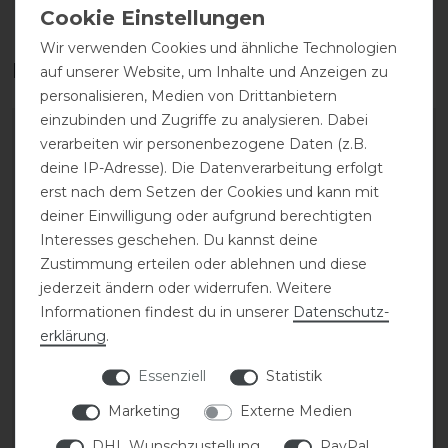
Wir verwenden Cookies und ähnliche Technologien
Das perfekte Zubehör für dich
auf unserer Website, um Inhalte und Anzeigen zu
personalisieren, Medien von Drittanbietern
einzubinden und Zugriffe zu analysieren. Dabei
verarbeiten wir personenbezogene Daten (z.B.
deine IP-Adresse). Die Datenverarbeitung erfolgt
erst nach dem Setzen der Cookies und kann mit
deiner Einwilligung oder aufgrund berechtigten
Interesses geschehen. Du kannst deine
Zustimmung erteilen oder ablehnen und diese
jederzeit ändern oder widerrufen. Weitere
Informationen findest du in unserer
Daten­schutz­
erklärung
.
Veredus Young Jump
Veredus Safety Bell
Vento Kevlar®
Hufglocke
Essenziell
Statistik
Streichkappen
Marketing
Externe Medien
66,90 € *
94,90 € *
DHL Wunschzustellung
PayPal
1
Paar