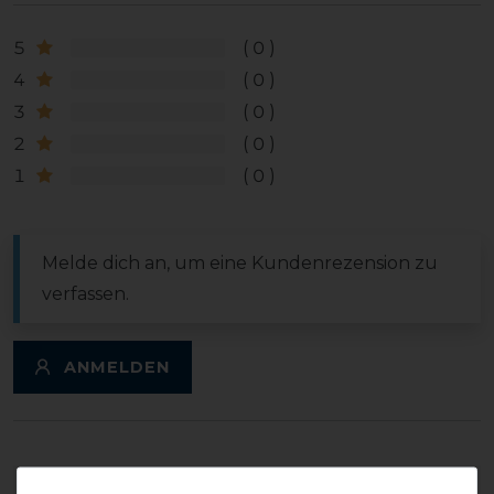
5
0
4
0
3
0
2
0
1
0
Melde dich an, um eine Kundenrezension zu
verfassen.
ANMELDEN
DETAILS ZUR PRODUKTSICHERHEIT