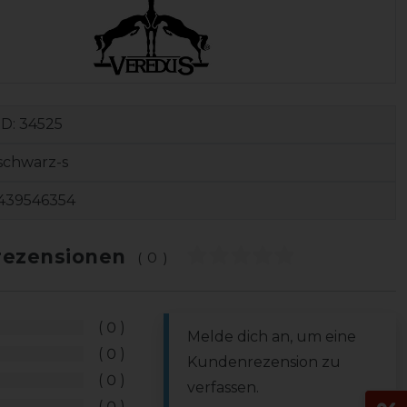
ID:
34525
schwarz-s
439546354
ezensionen
(0)
0
Melde dich an, um eine
0
Kundenrezension zu
0
verfassen.
0