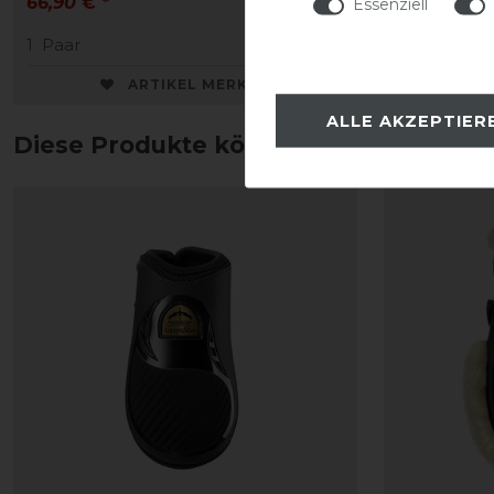
66,90 € *
Essenziell
225,90 € *
1
Paar
1
Paar
ARTIKEL MERKEN
ALLE AKZEPTIER
Diese Produkte könnten dich auch int