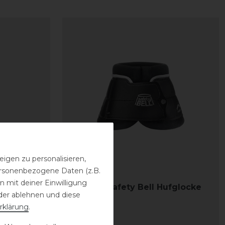
igen zu personalisieren,
personenbezogene Daten (z.B.
 mit deiner Einwilligung
nto
Veredus Safety Bell Hufglocke
der ablehnen und diese
rklärung
.