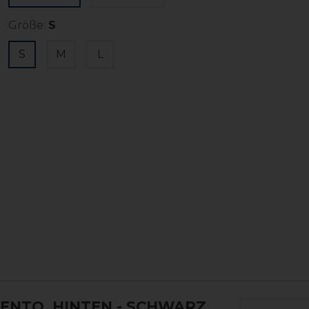
Größe:
S
S
M
L
ENTO, HINTEN
- SCHWARZ,