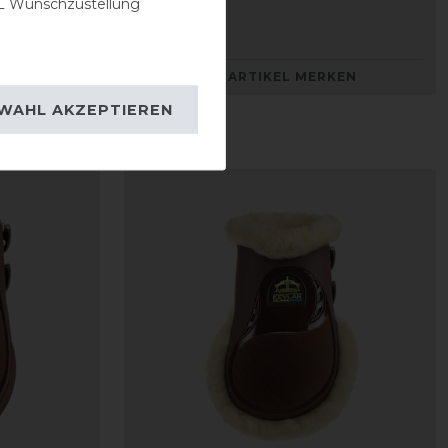
66,90 € *
 Wunschzustellung
1
Paar
KEN
ARTIKEL MERKEN
WAHL AKZEPTIEREN