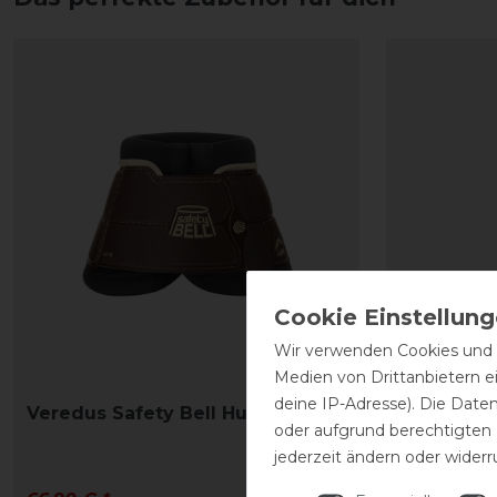
Wir verwenden Cookies und ä
Medien von Drittanbietern e
deine IP-Adresse). Die Date
Veredus Safety Bell Hufglocke
Veredus 
oder aufgrund berechtigten
Vento Sav
jederzeit ändern oder widerr