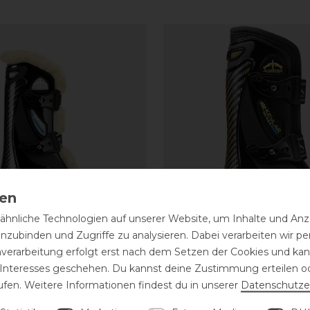
hnliche Technologien auf unserer Website, um Inhalte und Anze
inzubinden und Zugriffe zu analysieren. Dabei verarbeiten wir 
nverarbeitung erfolgt erst nach dem Setzen der Cookies und kann
Gamasche Carbon Gel
Veredus Kevlar Gel Ve
 Interesses geschehen. Du kannst deine Zustimmung erteilen o
e the Sheep
Gamasche
ufen. Weitere Informationen findest du in unserer
Daten­schutz­e