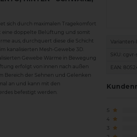
net sich durch maximalen Tragekomfort
et eine doppelte Belüftung und somit
rme aus, durchquert diese die Schicht
Varianten-
im kanalisierten Mesh-Gewebe 3D.
SKU:
cgvr-
 kanalisierten Gewebe Wärme in Bewegung
lüftung erfolgt von innen nach außen
EAN:
8052
 im Bereich der Sehnen und Gelenken
imal an und kann mit den
Kundenr
erdes befestigt werden.
5
4
3
2