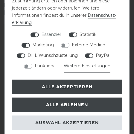
Zustimmung erteilen oder ablehnen und diese
Diese Produkte könnten dich auch
jederzeit ändern oder widerrufen. Weitere
interessieren
Informationen findest du in unserer
Daten­schutz­
erklärung
.
-20%
Essenziell
Statistik
Marketing
Externe Medien
DHL Wunschzustellung
PayPal
Funktional
Weitere Einstellungen
ALLE AKZEPTIEREN
Kevin Bacons Green
Keralit Lorbeer-Salbe
Hoof Dressing 5L
300ml
ALLE ABLEHNEN
statt 194,00 €
18,30 € *
AUSWAHL AKZEPTIEREN
ab 143,65 € *
0.3
Liter
| 61,00 € / Liter
5
Liter
| 31,04 € / Liter