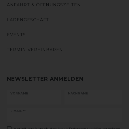
ANFAHRT & ÖFFNUNGSZEITEN
LADENGESCHÄFT
EVENTS
TERMIN VEREINBAREN
NEWSLETTER ANMELDEN
VORNAME
NACHNAME
Newsletter
E-MAIL **
Honig
Hiermit bestätige ich, dass ich die
Daten­schutz­erklärung
gelesen