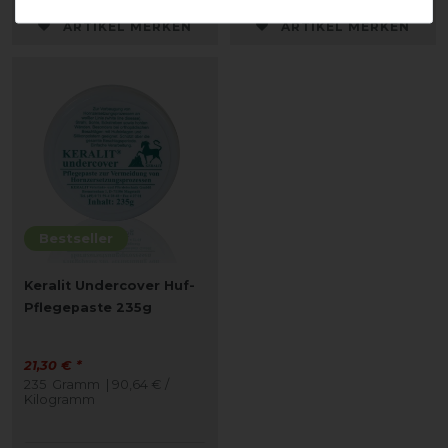
ARTIKEL MERKEN
ARTIKEL MERKEN
Bestseller
Keralit Undercover Huf-
Pflegepaste 235g
21,30 € *
235
Gramm
| 90,64 € /
Kilogramm