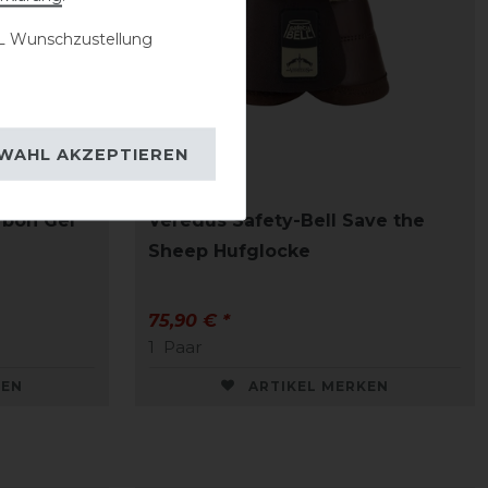
 Wunschzustellung
WAHL AKZEPTIEREN
bon Gel
Veredus Safety-Bell Save the
Sheep Hufglocke
75,90 € *
1
Paar
KEN
ARTIKEL MERKEN