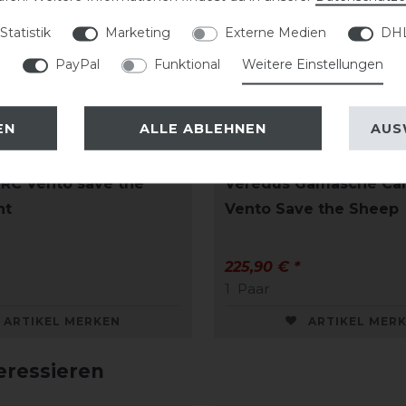
Statistik
Marketing
Externe Medien
DHL
PayPal
Funktional
Weitere Einstellungen
EN
ALLE ABLEHNEN
AUS
RC Vento save the
Veredus Gamasche Car
nt
Vento Save the Sheep
225,90 € *
1
Paar
ARTIKEL MERKEN
ARTIKEL MER
eressieren