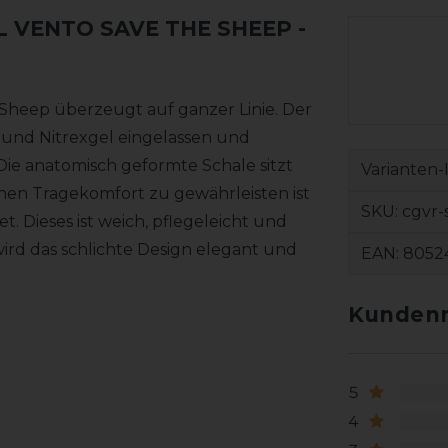
 VENTO SAVE THE SHEEP
-
Sheep überzeugt auf ganzer Linie. Der
n und Nitrexgel eingelassen und
ie anatomisch geformte Schale sitzt
Varianten-
hen Tragekomfort zu gewährleisten ist
SKU:
cgvr-
. Dieses ist weich, pflegeleicht und
ird das schlichte Design elegant und
EAN:
8052
Kundenr
5
4