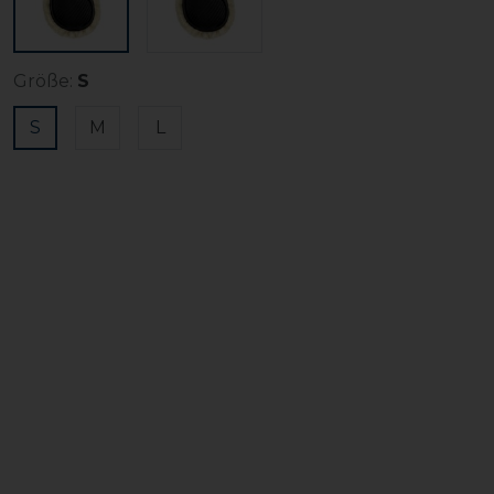
Größe:
S
S
M
L