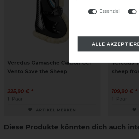
Essenziell
ALLE AKZEPTIER
Veredus Gamasche Carbon Gel
Veredus T
Vento Save the Sheep
sheep fro
225,90 € *
109,90 € *
1
Paar
1
Paar
ARTIKEL MERKEN
Diese Produkte könnten dich auch int