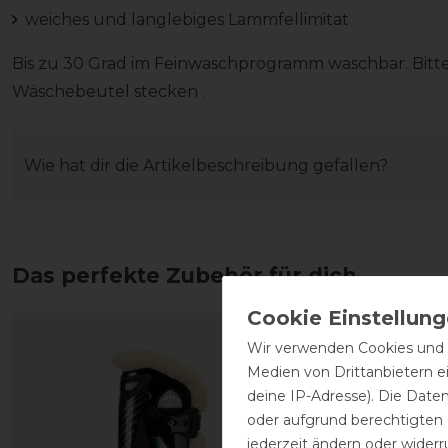
weiches und langlebiges Lammfellimitat
Bis zu 30 Grad im Feinwaschprogramm waschbar. Bitt
Wäschebeutel stecken .
Wie hat dir die Artikelbeschreibung gefallen?
Das perfekte Zubehör für dich
Wir verwenden Cookies und ä
Medien von Drittanbietern e
deine IP-Adresse). Die Date
oder aufgrund berechtigten
jederzeit ändern oder widerr