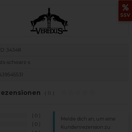
SSV
ID:
34348
sts-schwarz-s
439545531
ezensionen
(0)
0
Melde dich an, um eine
0
Kundenrezension zu