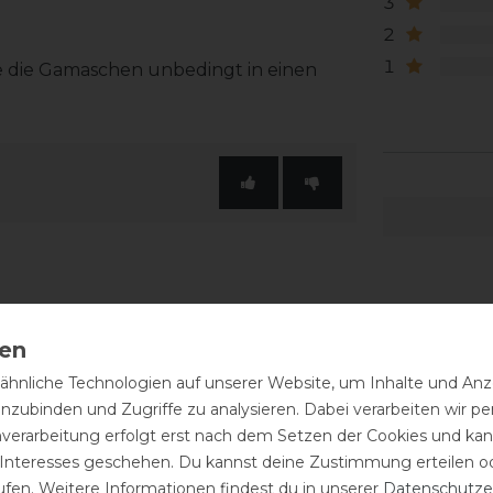
3
2
1
e die Gamaschen unbedingt in einen
hnliche Technologien auf unserer Website, um Inhalte und Anze
inzubinden und Zugriffe zu analysieren. Dabei verarbeiten wir 
nverarbeitung erfolgt erst nach dem Setzen der Cookies und kann
 Interesses geschehen. Du kannst deine Zustimmung erteilen o
ufen. Weitere Informationen findest du in unserer
Daten­schutz­e