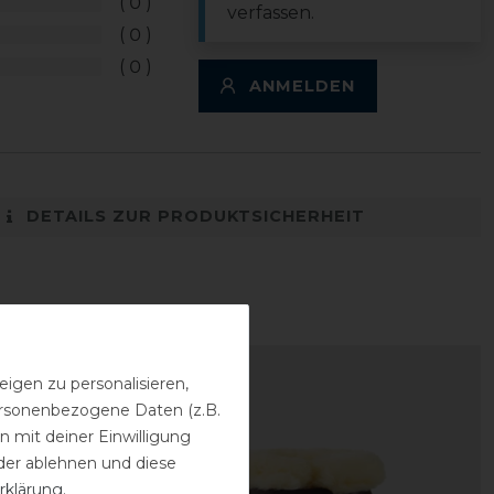
0
verfassen.
0
0
ANMELDEN
DETAILS ZUR PRODUKTSICHERHEIT
igen zu personalisieren,
personenbezogene Daten (z.B.
 mit deiner Einwilligung
der ablehnen und diese
rklärung
.