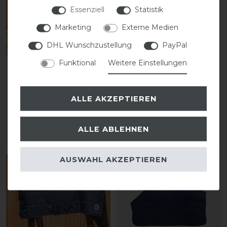
Essenziell
Statistik
Marketing
Externe Medien
DHL Wunschzustellung
PayPal
Funktional
Weitere Einstellungen
HorSeven Unterdecke /
Kentucky Horsewear
Stalldecke 300 g
Under Rug classic
Unterdecke 300g
ALLE AKZEPTIEREN
statt 129,95 €
103,96 € *
134,99 € *
ALLE ABLEHNEN
ARTIKEL MERKEN
ARTIKEL MERKEN
AUSWAHL AKZEPTIEREN
-20%