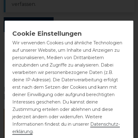
verfassen.
ANMELDEN
Wir verwenden Cookies und ähnliche Technologien
auf unserer Website, um Inhalte und Anzeigen zu
DETAILS ZUR PRODUKTSICHERHEIT
personalisieren, Medien von Drittanbietern
einzubinden und Zugriffe zu analysieren. Dabei
verarbeiten wir personenbezogene Daten (z.B.
deine IP-Adresse). Die Datenverarbeitung erfolgt
erst nach dem Setzen der Cookies und kann mit
Diese Produkte könnten dich auch
deiner Einwilligung oder aufgrund berechtigten
interessieren
Interesses geschehen. Du kannst deine
Zustimmung erteilen oder ablehnen und diese
-20%
jederzeit ändern oder widerrufen. Weitere
Informationen findest du in unserer
Daten­schutz­
erklärung
.