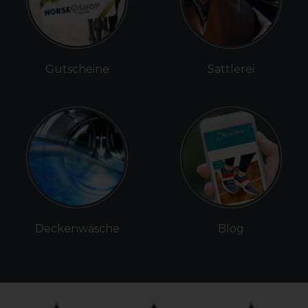
Gutscheine
Sattlerei
Deckenwäsche
Blog