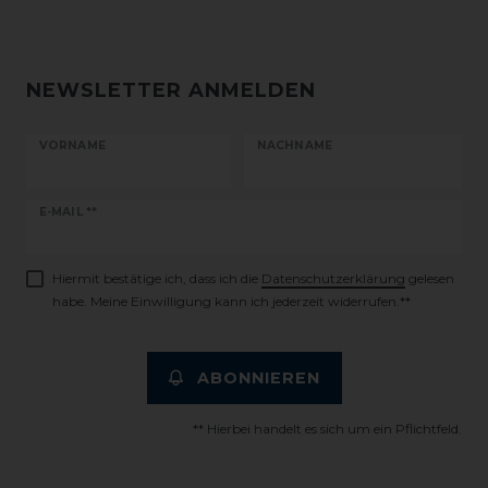
NEWSLETTER ANMELDEN
VORNAME
NACHNAME
Newsletter
E-MAIL **
Honig
Hiermit bestätige ich, dass ich die
Daten­schutz­erklärung
gelesen
habe. Meine Einwilligung kann ich jederzeit widerrufen.**
ABONNIEREN
** Hierbei handelt es sich um ein Pflichtfeld.