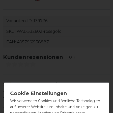
Varianten-ID:
139776
SKU:
WAL-532602-rosegold
EAN:
4057962158887
Kundenrezensionen
(0)
5
0
4
0
3
0
Wir verwenden Cookies und ähnliche Technologien
2
0
auf unserer Website, um Inhalte und Anzeigen zu
personalisieren, Medien von Drittanbietern