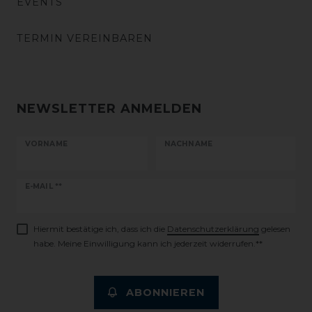
EVENTS
TERMIN VEREINBAREN
NEWSLETTER ANMELDEN
VORNAME
NACHNAME
Newsletter
E-MAIL **
Honig
Hiermit bestätige ich, dass ich die
Daten­schutz­erklärung
gelesen
habe. Meine Einwilligung kann ich jederzeit widerrufen.**
ABONNIEREN