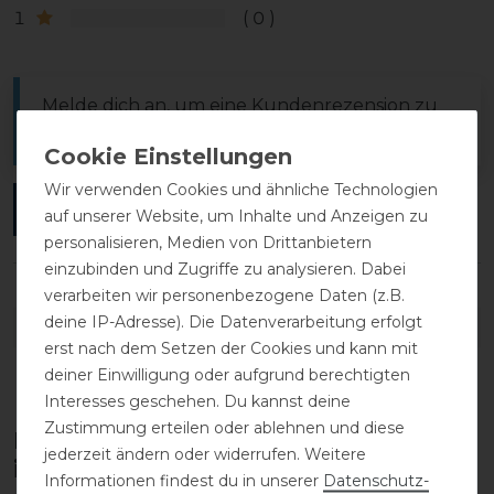
1
0
Melde dich an, um eine Kundenrezension zu
verfassen.
Wir verwenden Cookies und ähnliche Technologien
ANMELDEN
auf unserer Website, um Inhalte und Anzeigen zu
personalisieren, Medien von Drittanbietern
einzubinden und Zugriffe zu analysieren. Dabei
verarbeiten wir personenbezogene Daten (z.B.
deine IP-Adresse). Die Datenverarbeitung erfolgt
DETAILS ZUR PRODUKTSICHERHEIT
erst nach dem Setzen der Cookies und kann mit
deiner Einwilligung oder aufgrund berechtigten
Interesses geschehen. Du kannst deine
Zustimmung erteilen oder ablehnen und diese
Diese Produkte könnten dich auch
jederzeit ändern oder widerrufen. Weitere
interessieren
Informationen findest du in unserer
Daten­schutz­