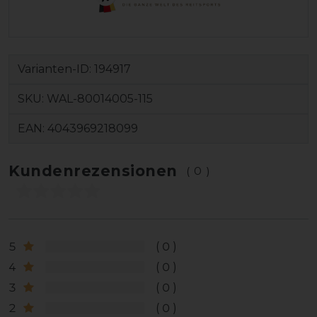
Varianten-ID:
194917
SKU:
WAL-80014005-115
EAN:
4043969218099
Kundenrezensionen
(0)
5
0
4
0
3
0
2
0