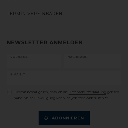
TERMIN VEREINBAREN
NEWSLETTER ANMELDEN
VORNAME
NACHNAME
Newsletter
E-MAIL **
Honig
Hiermit bestätige ich, dass ich die
Daten­schutz­erklärung
gelesen
habe. Meine Einwilligung kann ich jederzeit widerrufen.**
ABONNIEREN