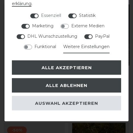
erklärung
.
Essenziell
Statistik
Marketing
Externe Medien
DHL Wunschzustellung
PayPal
Funktional
Weitere Einstellungen
ALLE AKZEPTIEREN
Equiline Corby
HorSeven Regendecke
Regendecke
50g
ALLE ABLEHNEN
Ausreitdecke
129,95 € *
99,00 € *
AUSWAHL AKZEPTIEREN
ARTIKEL MERKEN
ARTIKEL MERKEN
-50%