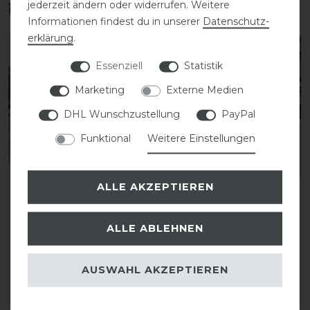
jederzeit ändern oder widerrufen. Weitere
interessieren
Informationen findest du in unserer
Daten­schutz­
erklärung
.
-13%
-13%
Essenziell
Statistik
Marketing
Externe Medien
DHL Wunschzustellung
PayPal
Funktional
Weitere Einstellungen
ALLE AKZEPTIEREN
Busse Ekzemerdecke
Busse Ekzemerdecke
STRONG
STRONG
ALLE ABLEHNEN
statt 124,00 €
statt 124,00 €
108,00 € *
108,00 € *
AUSWAHL AKZEPTIEREN
ARTIKEL MERKEN
ARTIKEL MERKEN