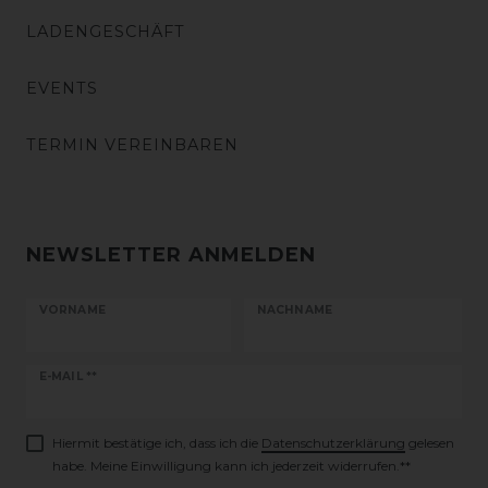
LADENGESCHÄFT
EVENTS
TERMIN VEREINBAREN
NEWSLETTER ANMELDEN
VORNAME
NACHNAME
Newsletter
E-MAIL **
Honig
Hiermit bestätige ich, dass ich die
Daten­schutz­erklärung
gelesen
habe. Meine Einwilligung kann ich jederzeit widerrufen.**