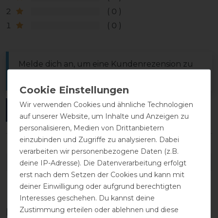
2
0
1
0
Melde dich an, um eine Kundenrezension zu
verfassen.
Wir verwenden Cookies und ähnliche Technologien
ANMELDEN
auf unserer Website, um Inhalte und Anzeigen zu
personalisieren, Medien von Drittanbietern
einzubinden und Zugriffe zu analysieren. Dabei
verarbeiten wir personenbezogene Daten (z.B.
DETAILS ZUR PRODUKTSICHERHEIT
deine IP-Adresse). Die Datenverarbeitung erfolgt
erst nach dem Setzen der Cookies und kann mit
deiner Einwilligung oder aufgrund berechtigten
Interesses geschehen. Du kannst deine
Zustimmung erteilen oder ablehnen und diese
Diese Produkte könnten dich auch