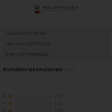
Varianten-ID:
195363
SKU:
WAL-8057105-115
EAN:
4057962066526
Kundenrezensionen
(0)
5
0
4
0
3
0