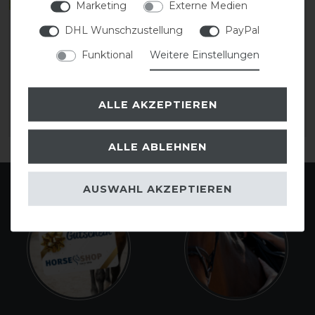
Marketing
Externe Medien
Busse Ekzemerdecke
Busse Ekzemerdecke
DHL Wunschzustellung
PayPal
STRONG
STRONG
Funktional
Weitere Einstellungen
statt 124,00 €
statt 124,00 €
108,00 € *
108,00 € *
ALLE AKZEPTIEREN
ARTIKEL MERKEN
ARTIKEL MERKEN
ALLE ABLEHNEN
AUSWAHL AKZEPTIEREN