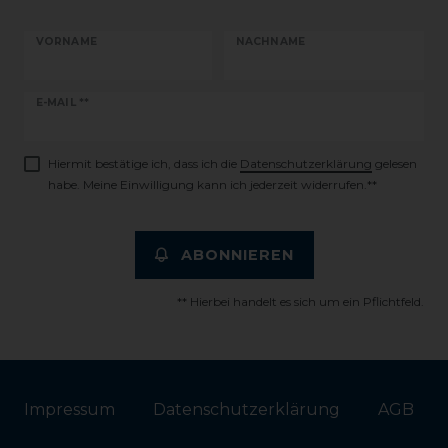
VORNAME
NACHNAME
Newsletter
E-MAIL **
Honig
Hiermit bestätige ich, dass ich die
Daten­schutz­erklärung
gelesen
habe. Meine Einwilligung kann ich jederzeit widerrufen.**
ABONNIEREN
** Hierbei handelt es sich um ein Pflichtfeld.
Impressum
Daten­schutz­erklärung
AGB