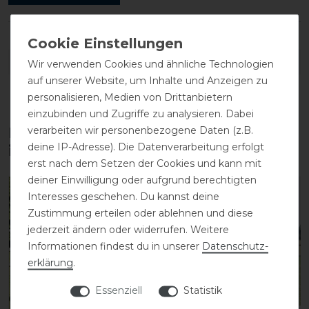
DETAILS ZUR PRODUKTSICHERHEIT
Wir verwenden Cookies und ähnliche Technologien
auf unserer Website, um Inhalte und Anzeigen zu
personalisieren, Medien von Drittanbietern
einzubinden und Zugriffe zu analysieren. Dabei
verarbeiten wir personenbezogene Daten (z.B.
Diese Produkte könnten dich auch
deine IP-Adresse). Die Datenverarbeitung erfolgt
interessieren
erst nach dem Setzen der Cookies und kann mit
deiner Einwilligung oder aufgrund berechtigten
-13%
-13%
Interesses geschehen. Du kannst deine
Zustimmung erteilen oder ablehnen und diese
jederzeit ändern oder widerrufen. Weitere
Informationen findest du in unserer
Daten­schutz­
erklärung
.
Essenziell
Statistik