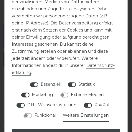
personalisieren, Medien von Drittanbietern
1
0
einzubinden und Zugriffe zu analysieren. Dabei
verarbeiten wir personenbezogene Daten (z.B.
deine IP-Adresse). Die Datenverarbeitung erfolgt
erst nach dem Setzen der Cookies und kann mit
Melde dich an, um eine Kundenrezension zu
deiner Einwilligung oder aufgrund berechtigten
verfassen.
Interesses geschehen. Du kannst deine
Zustimmung erteilen oder ablehnen und diese
jederzeit ändern oder widerrufen. Weitere
ANMELDEN
Informationen findest du in unserer
Daten­schutz­
erklärung
.
Essenziell
Statistik
DETAILS ZUR PRODUKTSICHERHEIT
Marketing
Externe Medien
DHL Wunschzustellung
PayPal
Funktional
Weitere Einstellungen
Diese Produkte könnten dich auch
interessieren