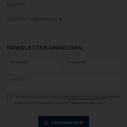
EVENTS
TERMIN VEREINBAREN
NEWSLETTER ANMELDEN
VORNAME
NACHNAME
Newsletter
E-MAIL **
Honig
Hiermit bestätige ich, dass ich die
Daten­schutz­erklärung
gelesen
habe. Meine Einwilligung kann ich jederzeit widerrufen.**
ABONNIEREN