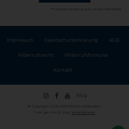
** Hierbei handelt es sich um ein Pflichtfeld.
Impressum
Daten­schutz­erklärung
AGB
Widerrufs­recht
Widerrufs­formular
Kontakt
Blog
© Copyright 2026 | Alle Rechte vorbehalten.
* inkl. ges. MwSt. zzgl.
Versandkosten