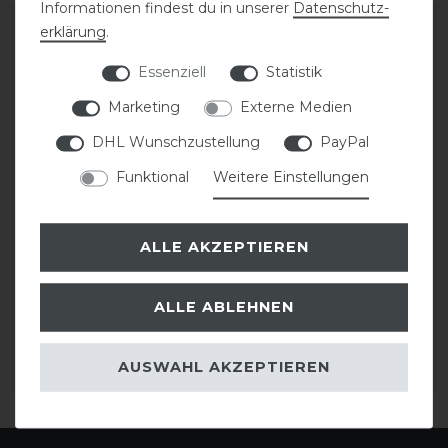
Informationen findest du in unserer
Daten­schutz­
erklärung
.
Essenziell
Statistik
Marketing
Externe Medien
DHL Wunschzustellung
PayPal
Funktional
Weitere Einstellungen
Kentucky Horsewear
Equiline Lemonfly Mesh
ALLE AKZEPTIEREN
Cooler Fleece Horse
Paddockdecke mit
Scarf Halsteil
Halsteil
ALLE ABLEHNEN
79,99 € *
154,00 € *
AUSWAHL AKZEPTIEREN
ARTIKEL MERKEN
ARTIKEL MERKEN