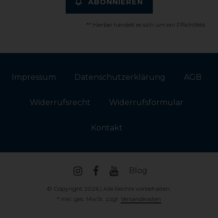
ABONNIEREN
** Hierbei handelt es sich um ein Pflichtfeld.
Impressum
Daten­schutz­erklärung
AGB
Widerrufs­recht
Widerrufs­formular
Kontakt
Blog
© Copyright 2026 | Alle Rechte vorbehalten.
* inkl. ges. MwSt. zzgl.
Versandkosten