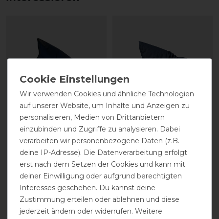
Wir verwenden Cookies und ähnliche Technologien
auf unserer Website, um Inhalte und Anzeigen zu
personalisieren, Medien von Drittanbietern
Kentucky Horsewear
Kentucky Horsewear
einzubinden und Zugriffe zu analysieren. Dabei
Neck All weather
Halsteil All Weather
verarbeiten wir personenbezogene Daten (z.B.
waterproof pro Halsteil
Classic navy 150g
deine IP-Adresse). Die Datenverarbeitung erfolgt
0g
erst nach dem Setzen der Cookies und kann mit
deiner Einwilligung oder aufgrund berechtigten
59,99 € *
Interesses geschehen. Du kannst deine
99,99 € *
Zustimmung erteilen oder ablehnen und diese
ARTIKEL MERKEN
ARTIKEL MERKEN
jederzeit ändern oder widerrufen. Weitere