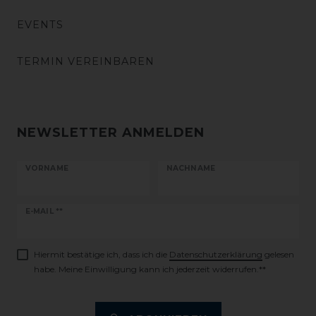
EVENTS
TERMIN VEREINBAREN
NEWSLETTER ANMELDEN
VORNAME
NACHNAME
Newsletter
E-MAIL **
Honig
Hiermit bestätige ich, dass ich die
Daten­schutz­erklärung
gelesen
habe. Meine Einwilligung kann ich jederzeit widerrufen.**