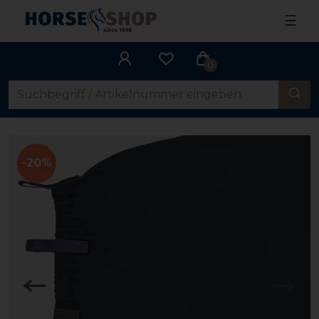
☰
0
-20%