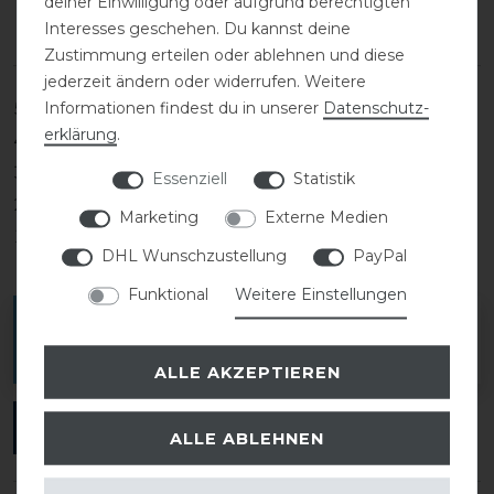
deiner Einwilligung oder aufgrund berechtigten
Interesses geschehen. Du kannst deine
Zustimmung erteilen oder ablehnen und diese
jederzeit ändern oder widerrufen. Weitere
Informationen findest du in unserer
Daten­schutz­
5
0
erklärung
.
4
0
3
0
Essenziell
Statistik
2
0
Marketing
Externe Medien
1
0
DHL Wunschzustellung
PayPal
Funktional
Weitere Einstellungen
Melde dich an, um eine Kundenrezension zu
verfassen.
ALLE AKZEPTIEREN
ANMELDEN
ALLE ABLEHNEN