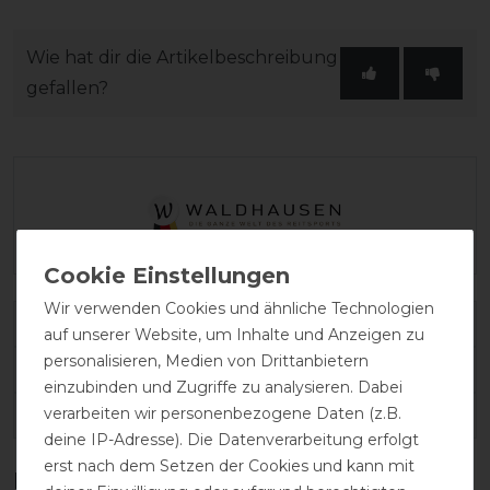
Wie hat dir die Artikelbeschreibung
gefallen?
Wir verwenden Cookies und ähnliche Technologien
Varianten-ID:
185025
auf unserer Website, um Inhalte und Anzeigen zu
personalisieren, Medien von Drittanbietern
SKU:
WAL-6318364-135
einzubinden und Zugriffe zu analysieren. Dabei
verarbeiten wir personenbezogene Daten (z.B.
EAN:
4057962144750
deine IP-Adresse). Die Datenverarbeitung erfolgt
erst nach dem Setzen der Cookies und kann mit
Kundenrezensionen
(0)