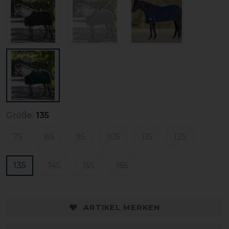
Größe:
135
75
85
95
105
115
125
135
145
155
165
ARTIKEL MERKEN