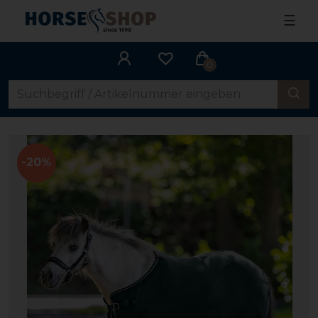
☰
0
-20%