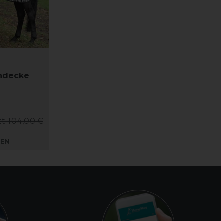
ndecke
tt 104,00 €
KEN