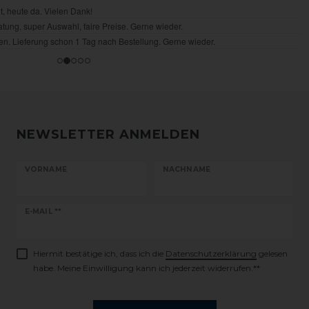
NEWSLETTER ANMELDEN
VORNAME
NACHNAME
Newsletter
E-MAIL **
Honig
Hiermit bestätige ich, dass ich die
Daten­schutz­erklärung
gelesen
habe. Meine Einwilligung kann ich jederzeit widerrufen.**