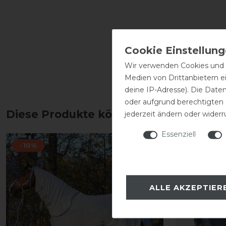
Wir verwenden Cookies und ä
Medien von Drittanbietern e
deine IP-Adresse). Die Date
oder aufgrund berechtigten
Diese Produkte könnten dich auch int
jederzeit ändern oder widerr
Essenziell
-10%
ALLE AKZEPTIER