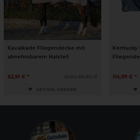
Kavalkade Fliegendecke mit
Kentucky
abnehmbarem Halsteil
Fliegend
62,91 € *
statt 69,90 €
114,99 € *
ARTIKEL MERKEN