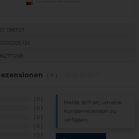
ID:
198707
6330205-125
962171268
ezensionen
(0)
0
Melde dich an, um eine
0
Kundenrezension zu
0
verfassen.
0
0