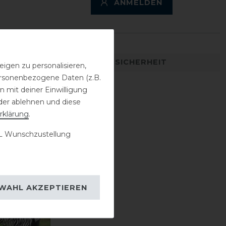
ANMELDEN
DETAILS ZUR PRODUKTSICHERHEIT
igen zu personalisieren,
personenbezogene Daten (z.B.
 mit deiner Einwilligung
der ablehnen und diese
rklärung
.
 Wunschzustellung
WAHL AKZEPTIEREN