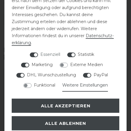
erst nach dem Setzen der Cookies und kann mit
deiner Einwilligung oder aufgrund berechtigten
Interesses geschehen. Du kannst deine
DETAILS ZUR PRODUKTSICHERHEIT
Zustimmung erteilen oder ablehnen und diese
jederzeit ändern oder widerrufen. Weitere
Informationen findest du in unserer
Daten­schutz­
erklärung
.
Diese Produkte könnten dich auch
Essenziell
Statistik
interessieren
Marketing
Externe Medien
DHL Wunschzustellung
PayPal
Funktional
Weitere Einstellungen
ALLE AKZEPTIEREN
ALLE ABLEHNEN