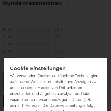
Kundenrezensionen
(0)
5
0
4
0
3
0
2
0
1
0
Wir verwenden Cookies und ähnliche Technologien
Melde dich an, um eine Kundenrezension zu
auf unserer Website, um Inhalte und Anzeigen zu
verfassen.
personalisieren, Medien von Drittanbietern
einzubinden und Zugriffe zu analysieren. Dabei
verarbeiten wir personenbezogene Daten (z.B.
ANMELDEN
deine IP-Adresse). Die Datenverarbeitung erfolgt