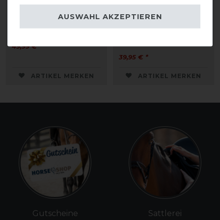
Kentucky Horsewear
Eskadron Basics
AUSWAHL AKZEPTIEREN
Slim fit Fliegenmaske
Fliegenmaske
DynAirMesh Pro
49,99 € *
39,95 € *
ARTIKEL MERKEN
ARTIKEL MERKEN
Gutscheine
Sattlerei