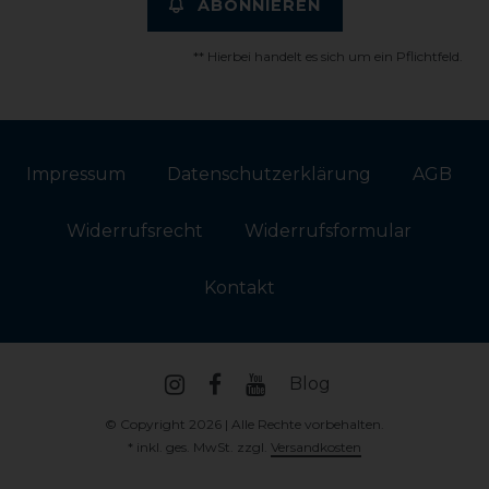
ABONNIEREN
** Hierbei handelt es sich um ein Pflichtfeld.
Impressum
Daten­schutz­erklärung
AGB
Widerrufs­recht
Widerrufs­formular
Kontakt
Blog
© Copyright 2026 | Alle Rechte vorbehalten.
* inkl. ges. MwSt. zzgl.
Versandkosten