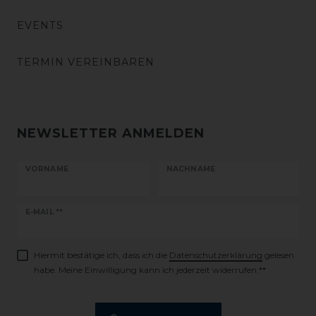
EVENTS
TERMIN VEREINBAREN
NEWSLETTER ANMELDEN
VORNAME
NACHNAME
Newsletter
E-MAIL **
Honig
Hiermit bestätige ich, dass ich die
Daten­schutz­erklärung
gelesen
habe. Meine Einwilligung kann ich jederzeit widerrufen.**