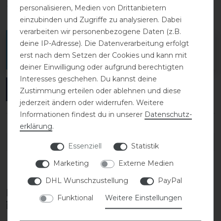
1
0
personalisieren, Medien von Drittanbietern
einzubinden und Zugriffe zu analysieren. Dabei
verarbeiten wir personenbezogene Daten (z.B.
Melde dich an, um eine Kundenrezension zu
deine IP-Adresse). Die Datenverarbeitung erfolgt
erst nach dem Setzen der Cookies und kann mit
verfassen.
deiner Einwilligung oder aufgrund berechtigten
Interesses geschehen. Du kannst deine
ANMELDEN
Zustimmung erteilen oder ablehnen und diese
jederzeit ändern oder widerrufen. Weitere
Informationen findest du in unserer
Daten­schutz­
erklärung
.
DETAILS ZUR PRODUKTSICHERHEIT
Essenziell
Statistik
Marketing
Externe Medien
DHL Wunschzustellung
PayPal
Diese Produkte könnten dich auch
Funktional
Weitere Einstellungen
interessieren