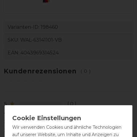
Varianten-ID:
198460
SKU:
WAL-63141101-VB
EAN:
4043969314524
Kundenrezensionen
(0)
5
0
4
0
3
0
Wir verwenden Cookies und ähnliche Technologien
2
0
auf unserer Website, um Inhalte und Anzeigen zu