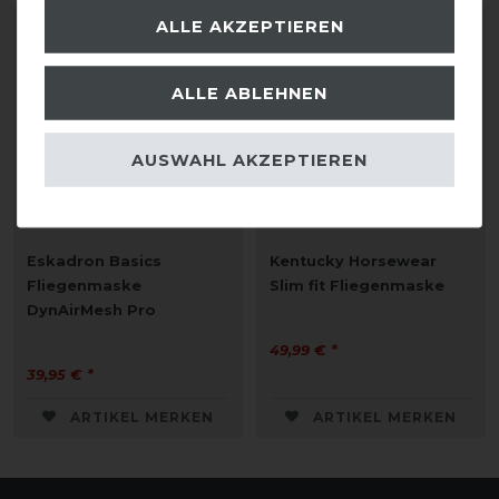
ALLE AKZEPTIEREN
ALLE ABLEHNEN
AUSWAHL AKZEPTIEREN
Eskadron Basics
Kentucky Horsewear
Fliegenmaske
Slim fit Fliegenmaske
DynAirMesh Pro
49,99 € *
39,95 € *
ARTIKEL MERKEN
ARTIKEL MERKEN