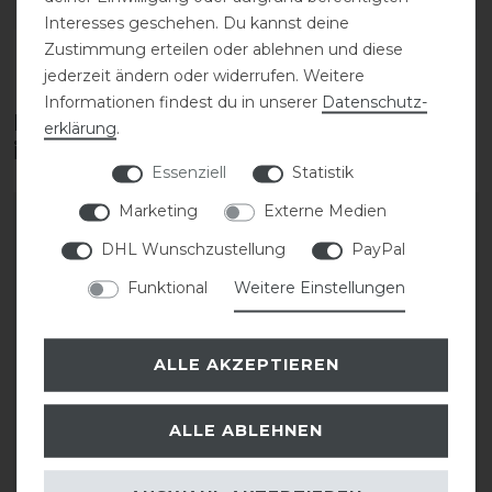
DETAILS ZUR PRODUKTSICHERHEIT
Interesses geschehen. Du kannst deine
Zustimmung erteilen oder ablehnen und diese
jederzeit ändern oder widerrufen. Weitere
Informationen findest du in unserer
Daten­schutz­
Diese Produkte könnten dich auch
erklärung
.
interessieren
Essenziell
Statistik
Marketing
Externe Medien
DHL Wunschzustellung
PayPal
Funktional
Weitere Einstellungen
ALLE AKZEPTIEREN
ALLE ABLEHNEN
Kentucky Horsewear
Kentucky Fliegenhaube
Wellington Velvet Pearls
Wellington big stone &
Fliegenhaube
perl