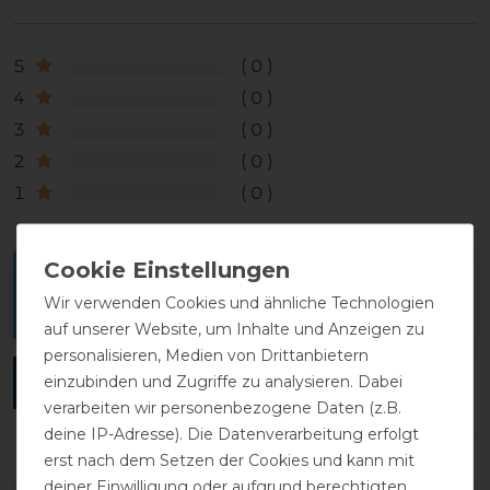
5
0
4
0
3
0
2
0
1
0
Melde dich an, um eine Kundenrezension zu
Wir verwenden Cookies und ähnliche Technologien
verfassen.
auf unserer Website, um Inhalte und Anzeigen zu
personalisieren, Medien von Drittanbietern
einzubinden und Zugriffe zu analysieren. Dabei
ANMELDEN
verarbeiten wir personenbezogene Daten (z.B.
deine IP-Adresse). Die Datenverarbeitung erfolgt
erst nach dem Setzen der Cookies und kann mit
deiner Einwilligung oder aufgrund berechtigten