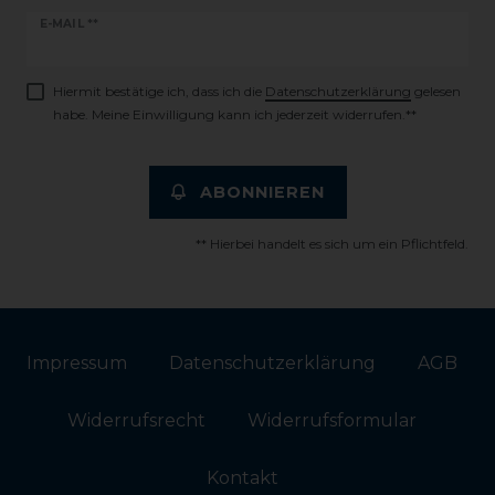
Newsletter
E-MAIL **
Honig
Hiermit bestätige ich, dass ich die
Daten­schutz­erklärung
gelesen
habe. Meine Einwilligung kann ich jederzeit widerrufen.**
ABONNIEREN
** Hierbei handelt es sich um ein Pflichtfeld.
Impressum
Daten­schutz­erklärung
AGB
Widerrufs­recht
Widerrufs­formular
Kontakt