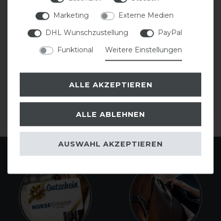
Marketing
Externe Medien
DHL Wunschzustellung
PayPal
Funktional
Weitere Einstellungen
Equiline Gabe Führstrick
Waldhausen Führstrick
Karabiner
Rosé - Karabinerhaken
ALLE AKZEPTIEREN
19,00 € *
11,95 € *
ARTIKEL MERKEN
ARTIKEL MERKEN
ALLE ABLEHNEN
AUSWAHL AKZEPTIEREN