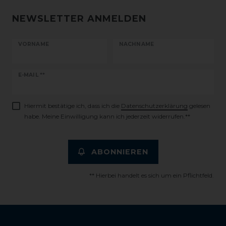
NEWSLETTER ANMELDEN
VORNAME
NACHNAME
Newsletter
E-MAIL **
Honig
Hiermit bestätige ich, dass ich die
Daten­schutz­erklärung
gelesen
habe. Meine Einwilligung kann ich jederzeit widerrufen.**
ABONNIEREN
** Hierbei handelt es sich um ein Pflichtfeld.