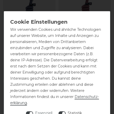
Wir verwenden Cookies und ähnliche Technologien
auf unserer Website, um Inhalte und Anzeigen zu
personalisieren, Medien von Drittanbietern
Equiline Gabe Führstrick
Equiline Gabe Führstrick
einzubinden und Zugriffe zu analysieren. Dabei
Karabiner
Karabiner
verarbeiten wir personenbezogene Daten (z.B.
deine IP-Adresse). Die Datenverarbeitung erfolgt
19,00 € *
19,00 € *
erst nach dem Setzen der Cookies und kann mit
deiner Einwilligung oder aufgrund berechtigten
ARTIKEL MERKEN
ARTIKEL MERKEN
Interesses geschehen. Du kannst deine
Zustimmung erteilen oder ablehnen und diese
jederzeit ändern oder widerrufen. Weitere
Informationen findest du in unserer
Daten­schutz­
erklärung
.
Essenziell
Statistik