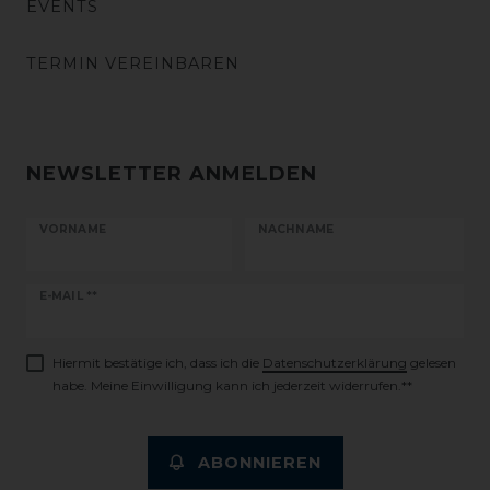
EVENTS
TERMIN VEREINBAREN
NEWSLETTER ANMELDEN
VORNAME
NACHNAME
Newsletter
E-MAIL **
Honig
Hiermit bestätige ich, dass ich die
Daten­schutz­erklärung
gelesen
habe. Meine Einwilligung kann ich jederzeit widerrufen.**
ABONNIEREN