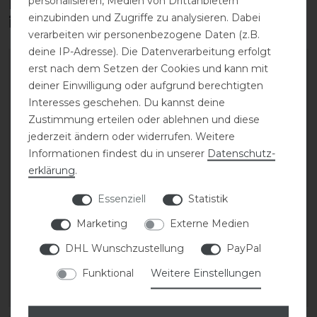
personalisieren, Medien von Drittanbietern
Diese Produkte könnten dich auch
einzubinden und Zugriffe zu analysieren. Dabei
interessieren
verarbeiten wir personenbezogene Daten (z.B.
deine IP-Adresse). Die Datenverarbeitung erfolgt
erst nach dem Setzen der Cookies und kann mit
deiner Einwilligung oder aufgrund berechtigten
Interesses geschehen. Du kannst deine
Zustimmung erteilen oder ablehnen und diese
jederzeit ändern oder widerrufen. Weitere
Informationen findest du in unserer
Daten­schutz­
erklärung
.
Essenziell
Statistik
Waldhausen Halfter
Waldhausen
Marketing
Externe Medien
modern rosé
Lederhalfter Polo
DHL Wunschzustellung
PayPal
21,95 € *
44,95 € *
Funktional
Weitere Einstellungen
ARTIKEL MERKEN
ARTIKEL MERKEN