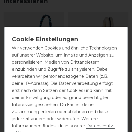
interessieren
Wir verwenden Cookies und ähnliche Technologien
auf unserer Website, um Inhalte und Anzeigen zu
personalisieren, Medien von Drittanbietern
einzubinden und Zugriffe zu analysieren. Dabei
verarbeiten wir personenbezogene Daten (z.B.
Waldhausen
Waldhausen Halfter
deine IP-Adresse). Die Datenverarbeitung erfolgt
Lederhalfter Polo
modern rosé
erst nach dem Setzen der Cookies und kann mit
deiner Einwilligung oder aufgrund berechtigten
44,95 € *
21,95 € *
Interesses geschehen. Du kannst deine
Zustimmung erteilen oder ablehnen und diese
ARTIKEL MERKEN
ARTIKEL MERKEN
jederzeit ändern oder widerrufen. Weitere
Informationen findest du in unserer
Daten­schutz­