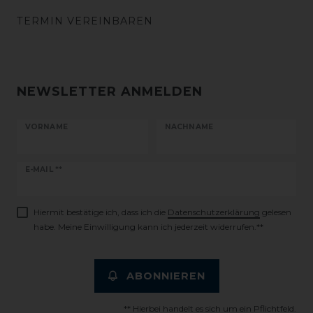
TERMIN VEREINBAREN
NEWSLETTER ANMELDEN
VORNAME
NACHNAME
Newsletter
E-MAIL **
Honig
Hiermit bestätige ich, dass ich die
Daten­schutz­erklärung
gelesen
habe. Meine Einwilligung kann ich jederzeit widerrufen.**
ABONNIEREN
** Hierbei handelt es sich um ein Pflichtfeld.