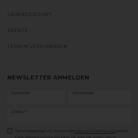
LADENGESCHÄFT
EVENTS
TERMIN VEREINBAREN
NEWSLETTER ANMELDEN
VORNAME
NACHNAME
Newsletter
E-MAIL **
Honig
Hiermit bestätige ich, dass ich die
Daten­schutz­erklärung
gelesen
habe. Meine Einwilligung kann ich jederzeit widerrufen.**