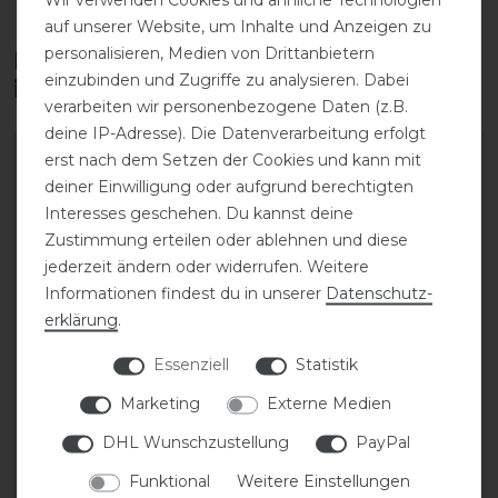
auf unserer Website, um Inhalte und Anzeigen zu
personalisieren, Medien von Drittanbietern
Diese Produkte könnten dich auch
einzubinden und Zugriffe zu analysieren. Dabei
interessieren
verarbeiten wir personenbezogene Daten (z.B.
deine IP-Adresse). Die Datenverarbeitung erfolgt
erst nach dem Setzen der Cookies und kann mit
deiner Einwilligung oder aufgrund berechtigten
Interesses geschehen. Du kannst deine
Zustimmung erteilen oder ablehnen und diese
jederzeit ändern oder widerrufen. Weitere
Informationen findest du in unserer
Daten­schutz­
erklärung
.
Essenziell
Statistik
Dyon Working Collection
Kentucky Horsewear
Marketing
Externe Medien
2 in 1 Transport u.
Nylon Halfter
Stallhalfter aus Leder
anatomisch
DHL Wunschzustellung
PayPal
Funktional
Weitere Einstellungen