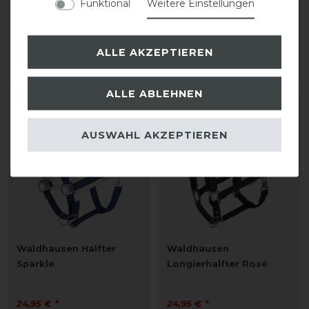
Funktional
Weitere Einstellungen
QHP Halfter Cali
QHP Halfter Cali
9,95 € *
9,95 € *
ALLE AKZEPTIEREN
ARTIKEL MERKEN
ARTIKEL MERKEN
ALLE ABLEHNEN
AUSWAHL AKZEPTIEREN
Waldhausen Halfter
Waldhausen
Sparkle
Longierhalfter Rosé
24,95 € *
24,95 € *