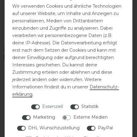
Wir verwenden Cookies und ähnliche Technologien
auf unserer Website, um Inhalte und Anzeigen zu
DETAILS ZUR PRODUKTSICHERHEIT
personalisieren, Medien von Drittanbietern
einzubinden und Zugriffe zu analysieren. Dabei
verarbeiten wir personenbezogene Daten (z.B.
deine IP-Adresse). Die Datenverarbeitung erfolgt
Diese Produkte könnten dich auch
erst nach dem Setzen der Cookies und kann mit
interessieren
deiner Einwilligung oder aufgrund berechtigten
Interesses geschehen. Du kannst deine
Zustimmung erteilen oder ablehnen und diese
jederzeit ändern oder widerrufen. Weitere
Informationen findest du in unserer
Daten­schutz­
erklärung
.
Essenziell
Statistik
Marketing
Externe Medien
DHL Wunschzustellung
PayPal