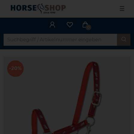
☰
0
-20%