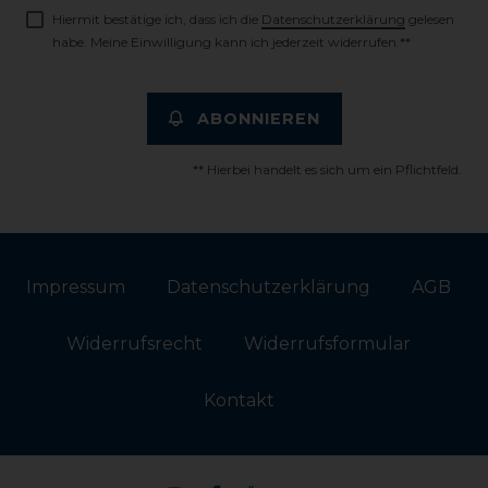
Hiermit bestätige ich, dass ich die
Daten­schutz­erklärung
gelesen
habe. Meine Einwilligung kann ich jederzeit widerrufen.**
ABONNIEREN
** Hierbei handelt es sich um ein Pflichtfeld.
Impressum
Daten­schutz­erklärung
AGB
Widerrufs­recht
Widerrufs­formular
Kontakt