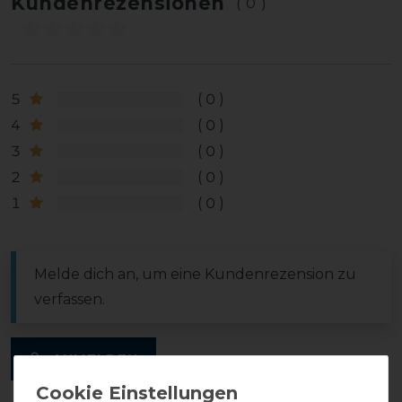
Kundenrezensionen
(0)
5
0
4
0
3
0
2
0
1
0
Melde dich an, um eine Kundenrezension zu
verfassen.
ANMELDEN