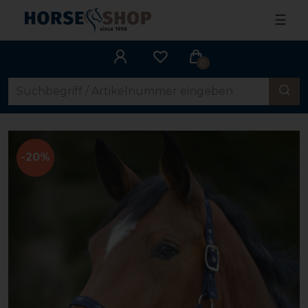
☰
0
-20%