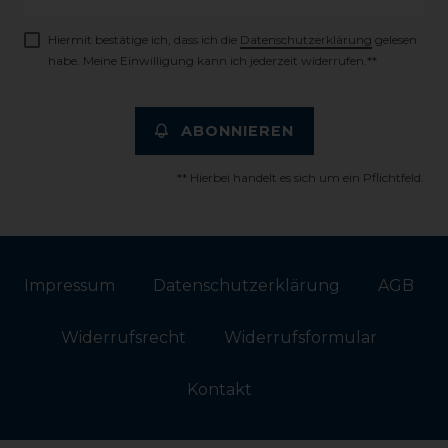
Honig
Hiermit bestätige ich, dass ich die
Daten­schutz­erklärung
gelesen
habe. Meine Einwilligung kann ich jederzeit widerrufen.**
ABONNIEREN
** Hierbei handelt es sich um ein Pflichtfeld.
Impressum
Daten­schutz­erklärung
AGB
Widerrufs­recht
Widerrufs­formular
Kontakt