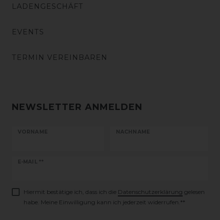
LADENGESCHÄFT
EVENTS
TERMIN VEREINBAREN
NEWSLETTER ANMELDEN
VORNAME
NACHNAME
Newsletter
E-MAIL **
Honig
Hiermit bestätige ich, dass ich die
Daten­schutz­erklärung
gelesen
habe. Meine Einwilligung kann ich jederzeit widerrufen.**