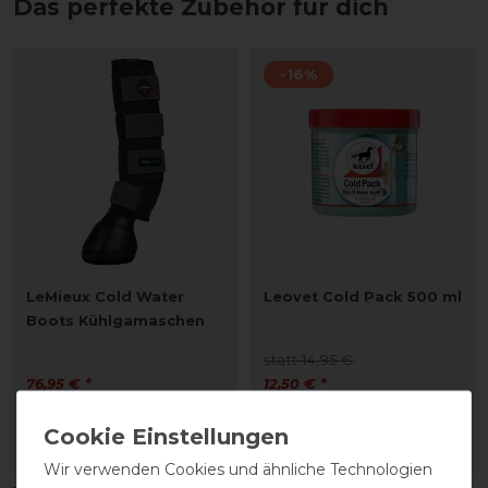
Das perfekte Zubehör für dich
-16%
LeMieux Cold Water
Leovet Cold Pack 500 ml
Boots Kühlgamaschen
statt 14,95 €
76,95 € *
12,50 € *
1
Paar
0.5
Liter
| 25,00 € / Liter
ARTIKEL MERKEN
ARTIKEL MERKEN
Wir verwenden Cookies und ähnliche Technologien