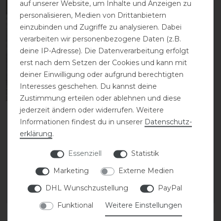
auf unserer Website, um Inhalte und Anzeigen zu
-15%
personalisieren, Medien von Drittanbietern
einzubinden und Zugriffe zu analysieren. Dabei
verarbeiten wir personenbezogene Daten (z.B.
deine IP-Adresse). Die Datenverarbeitung erfolgt
erst nach dem Setzen der Cookies und kann mit
deiner Einwilligung oder aufgrund berechtigten
Interesses geschehen. Du kannst deine
Bestseller
Zustimmung erteilen oder ablehnen und diese
jederzeit ändern oder widerrufen. Weitere
Horseware Ice-Vibe
Leovet Cold Pack
Informationen findest du in unserer
Daten­schutz­
Boots Cold Pack
1000ml
erklärung
.
29,95 € *
statt 26,95 €
Essenziell
Statistik
23,00 € *
1
Paar
Marketing
Externe Medien
1
Liter
| 23,00 € / Liter
DHL Wunschzustellung
PayPal
ARTIKEL MERKEN
ARTIKEL MERKEN
Funktional
Weitere Einstellungen