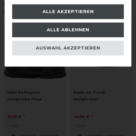
Diese Produkte könnten dich auch
interessieren
ALLE AKZEPTIEREN
ALLE ABLEHNEN
AUSWAHL AKZEPTIEREN
HKM Softopren
Back on Track
Hufglocke FInja
Hufglocken
19,95 € *
44,90 € *
1
Paar
1
Paar