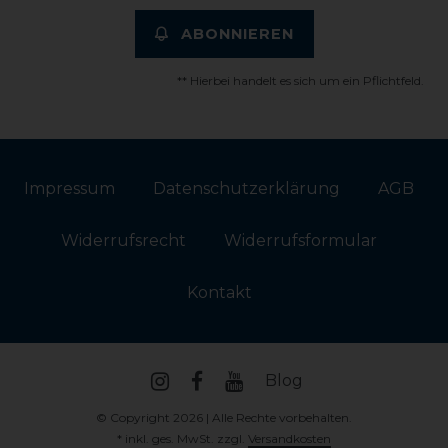
ABONNIEREN
** Hierbei handelt es sich um ein Pflichtfeld.
Impressum
Daten­schutz­erklärung
AGB
Widerrufs­recht
Widerrufs­formular
Kontakt
Blog
© Copyright 2026 | Alle Rechte vorbehalten.
* inkl. ges. MwSt. zzgl.
Versandkosten