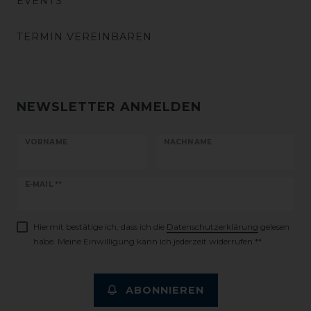
EVENTS
TERMIN VEREINBAREN
NEWSLETTER ANMELDEN
VORNAME
NACHNAME
Newsletter
E-MAIL **
Honig
Hiermit bestätige ich, dass ich die
Daten­schutz­erklärung
gelesen
habe. Meine Einwilligung kann ich jederzeit widerrufen.**
ABONNIEREN