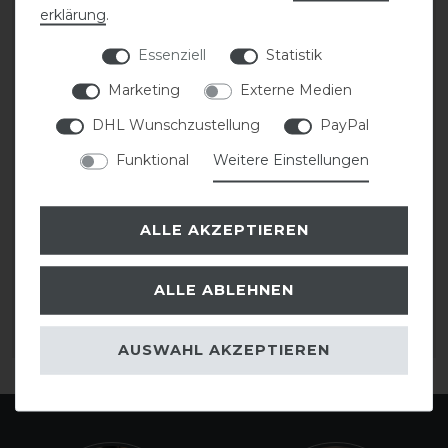
erklärung
.
Essenziell
Statistik
Marketing
Externe Medien
DHL Wunschzustellung
PayPal
Funktional
Weitere Einstellungen
Euroriding Hufglocke
Euroriding Hufglocken
Gummi m. Klett
Neopren mit Klett
ALLE AKZEPTIEREN
8,95 € *
11,65 € *
ALLE ABLEHNEN
1
Paar
1
Paar
ARTIKEL MERKEN
ARTIKEL MERKEN
AUSWAHL AKZEPTIEREN