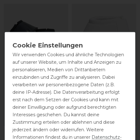
Wir verwenden Cookies und ähnliche Technologien
auf unserer Website, um Inhalte und Anzeigen zu
personalisieren, Medien von Drittanbietern
Back on Track
Euroriding Hufglocken
einzubinden und Zugriffe zu analysieren. Dabei
Hufglocken
Neopren mit Klett
verarbeiten wir personenbezogene Daten (z.B.
deine IP-Adresse). Die Datenverarbeitung erfolgt
erst nach dem Setzen der Cookies und kann mit
44,90 € *
11,65 € *
deiner Einwilligung oder aufgrund berechtigten
1
Paar
1
Paar
Interesses geschehen. Du kannst deine
ARTIKEL MERKEN
ARTIKEL MERKEN
Zustimmung erteilen oder ablehnen und diese
jederzeit ändern oder widerrufen. Weitere
Informationen findest du in unserer
Daten­schutz­