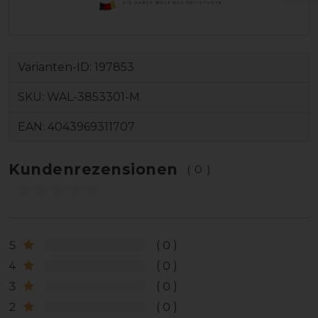
Varianten-ID:
197853
SKU:
WAL-3853301-M
EAN:
4043969311707
Kundenrezensionen
(0)
5
0
4
0
3
0
2
0