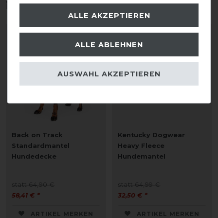
interessieren
ALLE AKZEPTIEREN
-10%
-50%
ALLE ABLEHNEN
AUSWAHL AKZEPTIEREN
Back on Track
Kentucky Dogwear
Standardmantel
Heavy Fleece
Hundedecke
Hundemantel
statt 64,90 €
statt 64,99 €
58,41 € *
32,50 € *
ARTIKEL MERKEN
ARTIKEL MERKEN