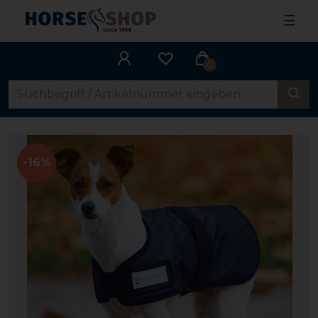
☰
0
-16%