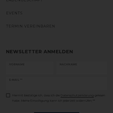
LADENGESCHÄFT
EVENTS
TERMIN VEREINBAREN
NEWSLETTER ANMELDEN
VORNAME
NACHNAME
Newsletter
E-MAIL **
Honig
Hiermit bestätige ich, dass ich die
Daten­schutz­erklärung
gelesen
habe. Meine Einwilligung kann ich jederzeit widerrufen.**