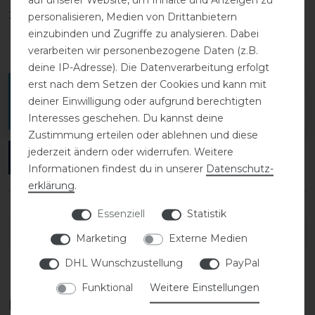
2
0
personalisieren, Medien von Drittanbietern
einzubinden und Zugriffe zu analysieren. Dabei
1
0
verarbeiten wir personenbezogene Daten (z.B.
deine IP-Adresse). Die Datenverarbeitung erfolgt
erst nach dem Setzen der Cookies und kann mit
Melde dich an, um eine Kundenrezension zu
deiner Einwilligung oder aufgrund berechtigten
verfassen.
Interesses geschehen. Du kannst deine
Zustimmung erteilen oder ablehnen und diese
jederzeit ändern oder widerrufen. Weitere
ANMELDEN
Informationen findest du in unserer
Daten­schutz­
erklärung
.
Essenziell
Statistik
DETAILS ZUR PRODUKTSICHERHEIT
Marketing
Externe Medien
DHL Wunschzustellung
PayPal
Funktional
Weitere Einstellungen
Diese Produkte könnten dich auch