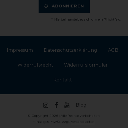
ABONNIEREN
** Hierbei handelt es sich um ein Pflichtfeld.
Impressum
Daten­schutz­erklärung
AGB
Widerrufs­recht
Widerrufs­formular
Kontakt
Blog
© Copyright 2026 | Alle Rechte vorbehalten.
* inkl. ges. MwSt. zzgl.
Versandkosten