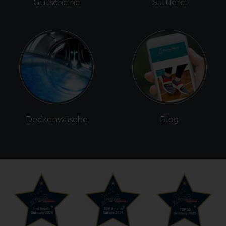
Gutscheine
Sattlerei
Deckenwäsche
Blog