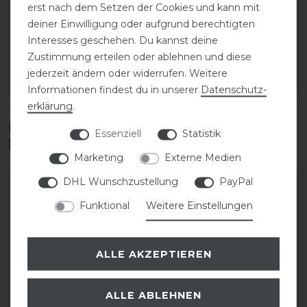
HV Polo Fliegenmaske
QHP Ekzemdecke
erst nach dem Setzen der Cookies und kann mit
HVPNena
deiner Einwilligung oder aufgrund berechtigten
Interesses geschehen. Du kannst deine
74,95 € *
29,95 € *
Zustimmung erteilen oder ablehnen und diese
jederzeit ändern oder widerrufen. Weitere
ARTIKEL MERKEN
ARTIKEL MERKEN
Informationen findest du in unserer
Daten­schutz­
erklärung
.
Diese Produkte könnten dich auch
Essenziell
Statistik
interessieren
Marketing
Externe Medien
DHL Wunschzustellung
PayPal
-20%
Funktional
Weitere Einstellungen
ALLE AKZEPTIEREN
ALLE ABLEHNEN