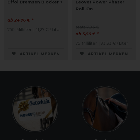
Effol Bremsen Blocker +
Leovet Power Phaser
Roll-On
ab 24,76 € *
statt 7,95 €
750
Milliliter
| 41,27 € / Liter
ab 5,56 € *
75
Milliliter
| 93,33 € / Liter
ARTIKEL MERKEN
ARTIKEL MERKEN