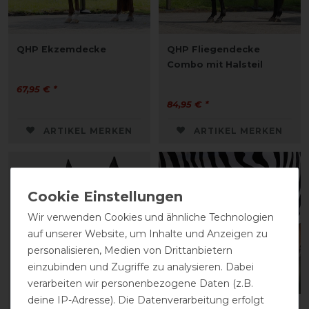
QHP Ekzemdecke
QHP Fliegendecke
Combo mit Halsteil
67,95 € *
84,95 € *
ARTIKEL MERKEN
ARTIKEL MERKEN
Wir verwenden Cookies und ähnliche Technologien
auf unserer Website, um Inhalte und Anzeigen zu
personalisieren, Medien von Drittanbietern
einzubinden und Zugriffe zu analysieren. Dabei
verarbeiten wir personenbezogene Daten (z.B.
deine IP-Adresse). Die Datenverarbeitung erfolgt