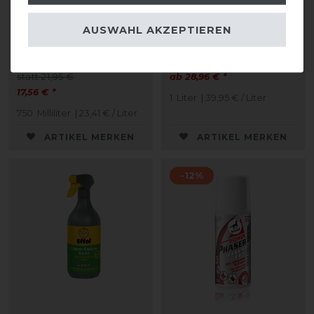
NAF Off Citronella
Zedan Insektenschutz
AUSWAHL AKZEPTIEREN
Fliegenspray
für Mensch und Tier
statt 21,95 €
ab 28,96 € *
17,56 € *
1
Liter
| 39,95 € / Liter
750
Milliliter
| 23,41 € / Liter
ARTIKEL MERKEN
ARTIKEL MERKEN
-12%