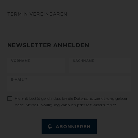
TERMIN VEREINBAREN
NEWSLETTER ANMELDEN
VORNAME
NACHNAME
Newsletter
E-MAIL **
Honig
Hiermit bestätige ich, dass ich die
Daten­schutz­erklärung
gelesen
habe. Meine Einwilligung kann ich jederzeit widerrufen.**
ABONNIEREN