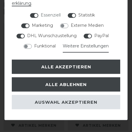
erklärung
.
Diese Produkte könnten dich auch
interessieren
Essenziell
Statistik
Marketing
Externe Medien
DHL Wunschzustellung
PayPal
Funktional
Weitere Einstellungen
ALLE AKZEPTIEREN
ALLE ABLEHNEN
QHP Liberty
QHP Liberty
Knotenhalfter Kombi
Knotenhalfter Kombi
AUSWAHL AKZEPTIEREN
29,95 € *
29,95 € *
ARTIKEL MERKEN
ARTIKEL MERKEN