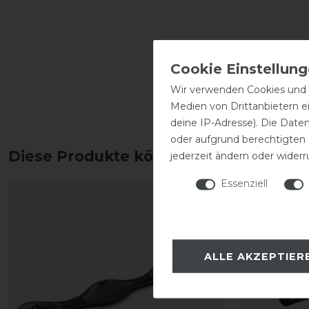
Wir verwenden Cookies und ä
Medien von Drittanbietern e
deine IP-Adresse). Die Date
oder aufgrund berechtigten
Diese Produkte könnten dich auch int
jederzeit ändern oder widerr
Essenziell
ALLE AKZEPTIER