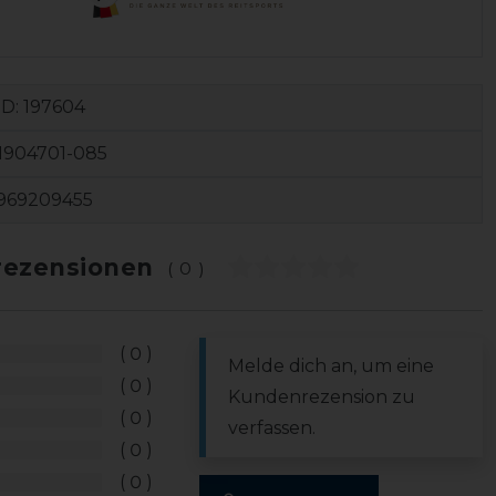
ID:
197604
1904701-085
969209455
ezensionen
(0)
0
Melde dich an, um eine
0
Kundenrezension zu
0
verfassen.
0
0