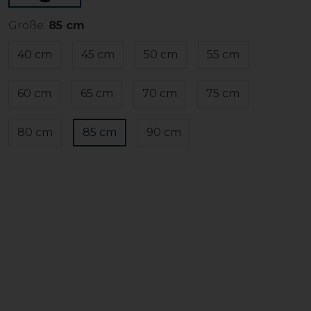
Größe:
85 cm
40 cm
45 cm
50 cm
55 cm
60 cm
65 cm
70 cm
75 cm
80 cm
85 cm
90 cm