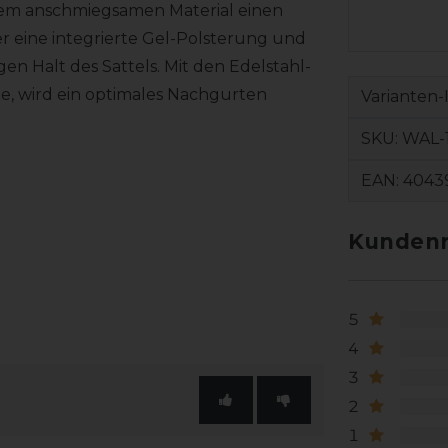
em anschmiegsamen Material einen
r eine integrierte Gel-Polsterung und
gen Halt des Sattels. Mit den Edelstahl-
e, wird ein optimales Nachgurten
Varianten-
SKU:
WAL-
EAN:
4043
Kundenr
5
4
3
2
1