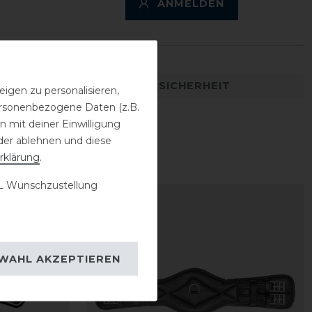
ANMELDEN
DETAILS ZUR PRODUKTSICHERHEIT
igen zu personalisieren,
personenbezogene Daten (z.B.
 mit deiner Einwilligung
der ablehnen und diese
rklärung
.
 Wunschzustellung
-10%
WAHL AKZEPTIEREN