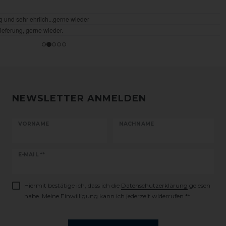
NEWSLETTER ANMELDEN
VORNAME
NACHNAME
Newsletter
E-MAIL **
Honig
Hiermit bestätige ich, dass ich die
Daten­schutz­erklärung
gelesen
habe. Meine Einwilligung kann ich jederzeit widerrufen.**