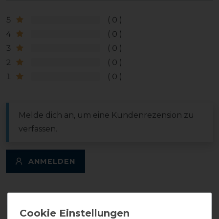
5
0
4
0
3
0
2
0
1
0
Melde dich an, um eine Kundenrezension zu
verfassen.
ANMELDEN
DETAILS ZUR PRODUKTSICHERHEIT