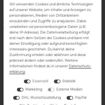
Wir verwenden Cookies und ähnliche Technologien
auf unserer Website, um Inhalte und Anzeigen zu
personalisieren, Medien von Drittanbietern
Diese Produkte könnten dich auch
einzubinden und Zugriffe zu analysieren. Dabei
verarbeiten wir personenbezogene Daten (z.B.
interessieren
deine IP-Adresse). Die Datenverarbeitung erfolgt
erst nach dem Setzen der Cookies und kann mit
deiner Einwilligung oder aufgrund berechtigten
Interesses geschehen. Du kannst deine
Zustimmung erteilen oder ablehnen und diese
jederzeit ändern oder widerrufen. Weitere
Informationen findest du in unserer
Daten­schutz­
erklärung
.
Essenziell
Statistik
Marketing
Externe Medien
Mattes Basis-Kurzgurt
Mattes Lammfellbezug
Athletico mit Klett
für Kurzgurt Athletico
DHL Wunschzustellung
PayPal