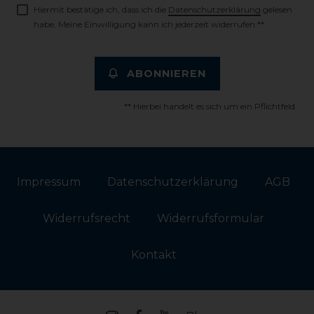
Hiermit bestätige ich, dass ich die
Daten­schutz­erklärung
gelesen
habe. Meine Einwilligung kann ich jederzeit widerrufen.**
ABONNIEREN
** Hierbei handelt es sich um ein Pflichtfeld.
Impressum
Daten­schutz­erklärung
AGB
Widerrufs­recht
Widerrufs­formular
Kontakt