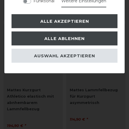
Funktional
Weitere Einstellungen
104,90 € *
114,90 € *
ARTIKEL MERKEN
ARTIKEL MERKEN
ALLE AKZEPTIEREN
ALLE ABLEHNEN
AUSWAHL AKZEPTIEREN
Mattes Kurzgurt
Mattes Lammfellbezug
Athletico elastisch mit
für Kurzgurt
abnhembarem
asymmetrisch
Lammfellbezug
114,90 € *
194,90 € *