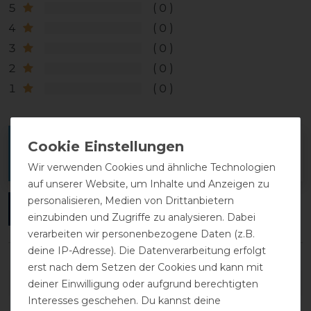
5
0
4
0
3
0
2
0
1
0
Melde dich an, um eine Kundenrezension zu
verfassen.
Wir verwenden Cookies und ähnliche Technologien
auf unserer Website, um Inhalte und Anzeigen zu
personalisieren, Medien von Drittanbietern
ANMELDEN
einzubinden und Zugriffe zu analysieren. Dabei
verarbeiten wir personenbezogene Daten (z.B.
deine IP-Adresse). Die Datenverarbeitung erfolgt
erst nach dem Setzen der Cookies und kann mit
DETAILS ZUR PRODUKTSICHERHEIT
deiner Einwilligung oder aufgrund berechtigten
Interesses geschehen. Du kannst deine