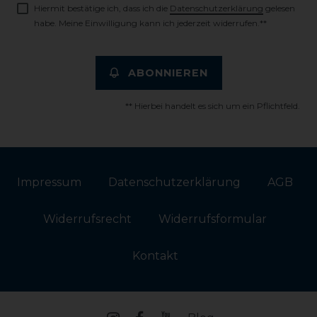
Hiermit bestätige ich, dass ich die
Daten­schutz­erklärung
gelesen
habe. Meine Einwilligung kann ich jederzeit widerrufen.**
ABONNIEREN
** Hierbei handelt es sich um ein Pflichtfeld.
Impressum
Daten­schutz­erklärung
AGB
Widerrufs­recht
Widerrufs­formular
Kontakt