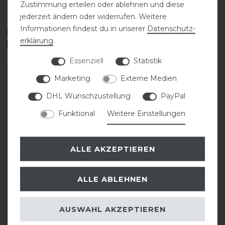
Zustimmung erteilen oder ablehnen und diese
jederzeit ändern oder widerrufen. Weitere
Informationen findest du in unserer
Daten­schutz­
Diese Produkte könnten dich auch
erklärung
.
interessieren
Essenziell
Statistik
Marketing
Externe Medien
DHL Wunschzustellung
PayPal
Funktional
Weitere Einstellungen
ALLE AKZEPTIEREN
Waldhausen
ALLE ABLEHNEN
Lederhalfter Polo
AUSWAHL AKZEPTIEREN
44,95 € *