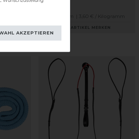
 Wunschzustellung
3,60 € *
1
Kilogramm
| 3,60 € / Kilogramm
KEN
ARTIKEL MERKEN
WAHL AKZEPTIEREN