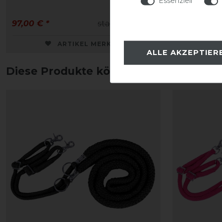
Essenziell
97,00 € *
statt 129,00 €
13,95 € *
ARTIKEL MERKEN
ALLE AKZEPTIER
Diese Produkte könnten dich auch int