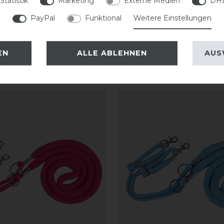
Statistik
Marketing
Externe Medien
DHL
PayPal
Funktional
Weitere Einstellungen
13,95 € *
ARTIKEL MERKEN
ARTIKEL MER
EN
ALLE ABLEHNEN
AUS
eressieren