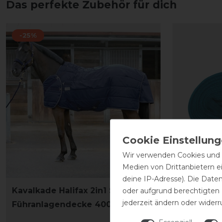
Das perfekte Zubehör für dich
-25%
Wir verwenden Cookies und ä
Medien von Drittanbietern e
deine IP-Adresse). Die Date
Kavalkade Halifax 2in1 Stall- und
Waldhause
oder aufgrund berechtigten
jederzeit ändern oder widerr
Führanlagendecke 400g