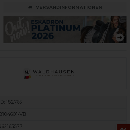
VERSANDINFORMATIONEN
ID:
182765
8104601-VB
962163577