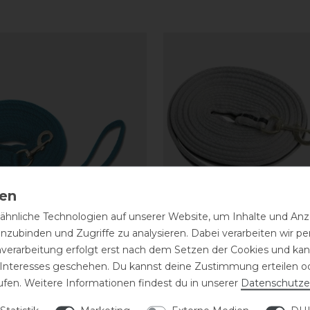
hnliche Technologien auf unserer Website, um Inhalte und Anze
inzubinden und Zugriffe zu analysieren. Dabei verarbeiten wir 
nverarbeitung erfolgt erst nach dem Setzen der Cookies und kann
n Longe Soft Griffy
Waldhausen Longe Soft
 Interesses geschehen. Du kannst deine Zustimmung erteilen o
ufen. Weitere Informationen findest du in unserer
Daten­schutz­e