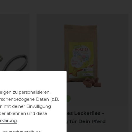
igen zu personalisieren,
Bestseller
personenbezogene Daten (z.B.
 mit deiner Einwilligung
 Griffy
kellX Horsies Leckerlies -
der ablehnen und diese
rklärung
.
Belohnung für Dein Pferd