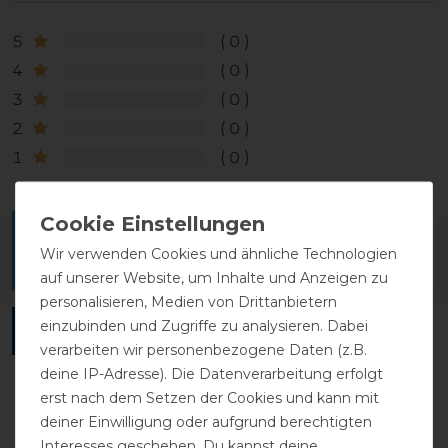
5
0
4
0
3
0
2
0
1
0
Melde dich an, um eine Kundenrezension zu
Wir verwenden Cookies und ähnliche Technologien
verfassen.
auf unserer Website, um Inhalte und Anzeigen zu
personalisieren, Medien von Drittanbietern
einzubinden und Zugriffe zu analysieren. Dabei
ANMELDEN
verarbeiten wir personenbezogene Daten (z.B.
deine IP-Adresse). Die Datenverarbeitung erfolgt
erst nach dem Setzen der Cookies und kann mit
deiner Einwilligung oder aufgrund berechtigten
DETAILS ZUR PRODUKTSICHERHEIT
Interesses geschehen. Du kannst deine