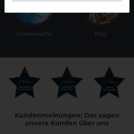
Deckenwäsche
Blog
Kundenmeinungen: Das sagen
unsere Kunden über uns