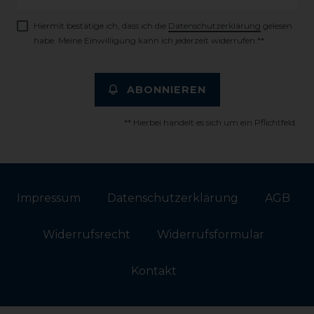
Honig
Hiermit bestätige ich, dass ich die
Daten­schutz­erklärung
gelesen
habe. Meine Einwilligung kann ich jederzeit widerrufen.**
ABONNIEREN
** Hierbei handelt es sich um ein Pflichtfeld.
Impressum
Daten­schutz­erklärung
AGB
Widerrufs­recht
Widerrufs­formular
Kontakt