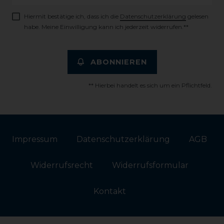
Honig
Hiermit bestätige ich, dass ich die
Daten­schutz­erklärung
gelesen
habe. Meine Einwilligung kann ich jederzeit widerrufen.**
ABONNIEREN
** Hierbei handelt es sich um ein Pflichtfeld.
Impressum
Daten­schutz­erklärung
AGB
Widerrufs­recht
Widerrufs­formular
Kontakt