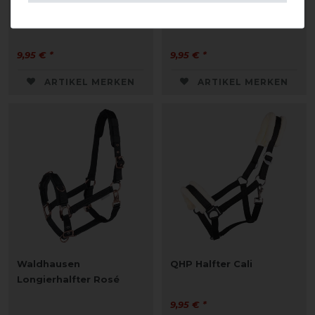
QHP Halfter Cali
QHP Halfter Cali
9,95 € *
9,95 € *
ARTIKEL MERKEN
ARTIKEL MERKEN
Waldhausen
QHP Halfter Cali
Longierhalfter Rosé
9,95 € *