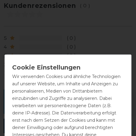
Kundenrezensionen
(0)
5
0
4
0
3
0
2
0
1
0
Wir verwenden Cookies und ähnliche Technologien
auf unserer Website, um Inhalte und Anzeigen zu
personalisieren, Medien von Drittanbietern
Melde dich an, um eine Kundenrezension zu
einzubinden und Zugriffe zu analysieren. Dabei
verarbeiten wir personenbezogene Daten (z.B.
verfassen.
deine IP-Adresse). Die Datenverarbeitung erfolgt
erst nach dem Setzen der Cookies und kann mit
ANMELDEN
deiner Einwilligung oder aufgrund berechtigten
Interesses geschehen. Du kannst deine