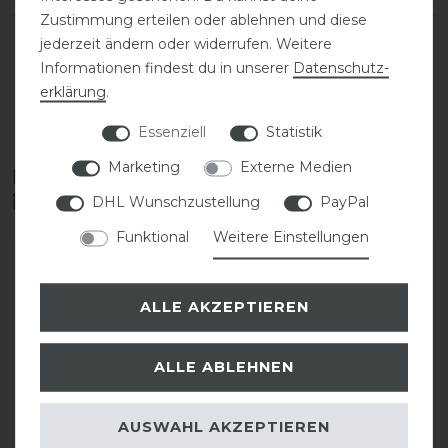
Zustimmung erteilen oder ablehnen und diese
jederzeit ändern oder widerrufen. Weitere
Informationen findest du in unserer
Daten­schutz­
DETAILS ZUR PRODUKTSICHERHEIT
erklärung
.
Essenziell
Statistik
Marketing
Externe Medien
Diese Produkte könnten dich auch
interessieren
DHL Wunschzustellung
PayPal
Funktional
Weitere Einstellungen
ALLE AKZEPTIEREN
ALLE ABLEHNEN
AUSWAHL AKZEPTIEREN