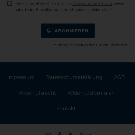
Hiermit bestätige ich, dass ich die
Daten­schutz­erklärung
gelesen
habe. Meine Einwilligung kann ich jederzeit widerrufen.**
ABONNIEREN
** Hierbei handelt es sich um ein Pflichtfeld.
Impressum
Daten­schutz­erklärung
AGB
Widerrufs­recht
Widerrufs­formular
Kontakt