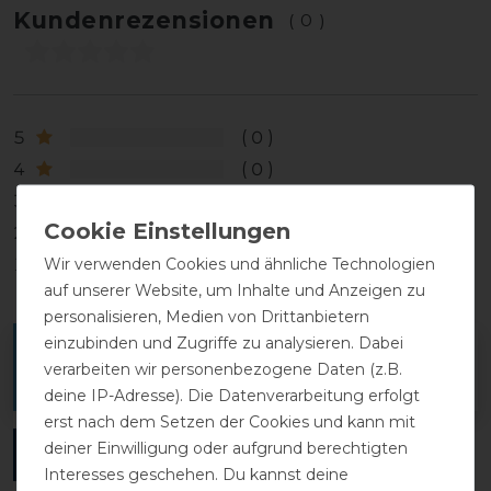
Kundenrezensionen
(0)
5
0
4
0
3
0
2
0
Wir verwenden Cookies und ähnliche Technologien
1
0
auf unserer Website, um Inhalte und Anzeigen zu
personalisieren, Medien von Drittanbietern
einzubinden und Zugriffe zu analysieren. Dabei
Melde dich an, um eine Kundenrezension zu
verarbeiten wir personenbezogene Daten (z.B.
verfassen.
deine IP-Adresse). Die Datenverarbeitung erfolgt
erst nach dem Setzen der Cookies und kann mit
deiner Einwilligung oder aufgrund berechtigten
ANMELDEN
Interesses geschehen. Du kannst deine