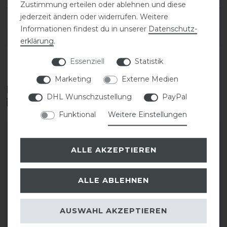
Zustimmung erteilen oder ablehnen und diese
jederzeit ändern oder widerrufen. Weitere
Informationen findest du in unserer
Daten­schutz­
DETAILS ZUR PRODUKTSICHERHEIT
erklärung
.
Essenziell
Statistik
Marketing
Externe Medien
Diese Produkte könnten dich auch
DHL Wunschzustellung
PayPal
interessieren
Funktional
Weitere Einstellungen
ALLE AKZEPTIEREN
ALLE ABLEHNEN
AUSWAHL AKZEPTIEREN