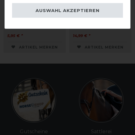
AUSWAHL AKZEPTIEREN
Waldhausen
Grooming Deluxe Fell
Putzhandschuh Gummi
Putzhandschuh
5,95 € *
14,99 € *
ARTIKEL MERKEN
ARTIKEL MERKEN
Gutscheine
Sattlerei