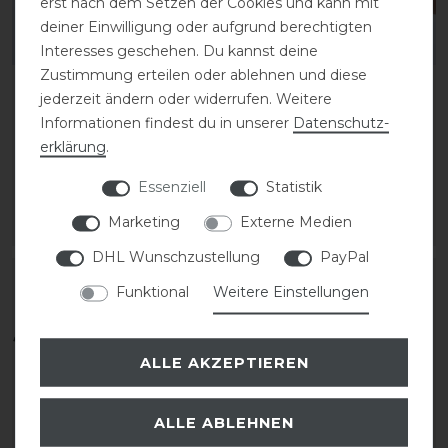
erst nach dem Setzen der Cookies und kann mit
deiner Einwilligung oder aufgrund berechtigten
Interesses geschehen. Du kannst deine
Zustimmung erteilen oder ablehnen und diese
CHRIST Putzhandschuh
CHRIST Putzhandschuh
jederzeit ändern oder widerrufen. Weitere
universal
beidseitig Lammfell
Informationen findest du in unserer
Daten­schutz­
erklärung
.
statt 15,00 €
statt 28,00 €
Essenziell
Statistik
13,50 € *
25,20 € *
Marketing
Externe Medien
ARTIKEL MERKEN
ARTIKEL MERKEN
DHL Wunschzustellung
PayPal
Funktional
Weitere Einstellungen
ALLE AKZEPTIEREN
ALLE ABLEHNEN