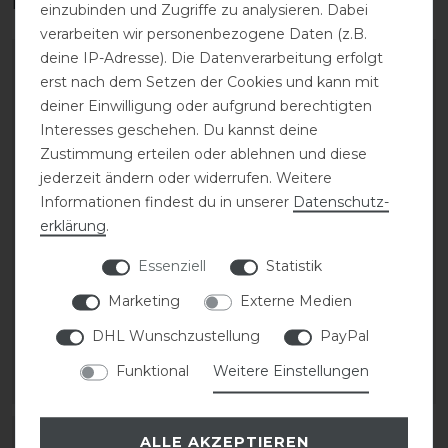
interessieren
einzubinden und Zugriffe zu analysieren. Dabei
verarbeiten wir personenbezogene Daten (z.B.
deine IP-Adresse). Die Datenverarbeitung erfolgt
erst nach dem Setzen der Cookies und kann mit
deiner Einwilligung oder aufgrund berechtigten
Interesses geschehen. Du kannst deine
Zustimmung erteilen oder ablehnen und diese
jederzeit ändern oder widerrufen. Weitere
Informationen findest du in unserer
Daten­schutz­
erklärung
.
Essenziell
Statistik
Waldhausen Reithalfter
Dyon Reithalfter
S-Line hann. verstellbar
englisch
Marketing
Externe Medien
DHL Wunschzustellung
PayPal
39,95 € *
109,99 € *
Funktional
Weitere Einstellungen
ARTIKEL MERKEN
ARTIKEL MERKEN
ALLE AKZEPTIEREN