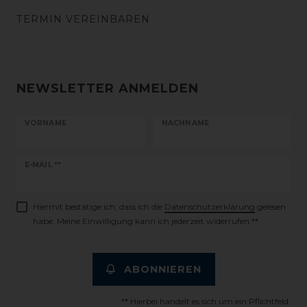
TERMIN VEREINBAREN
NEWSLETTER ANMELDEN
VORNAME
NACHNAME
Newsletter
E-MAIL **
Honig
Hiermit bestätige ich, dass ich die
Daten­schutz­erklärung
gelesen
habe. Meine Einwilligung kann ich jederzeit widerrufen.**
ABONNIEREN
** Hierbei handelt es sich um ein Pflichtfeld.