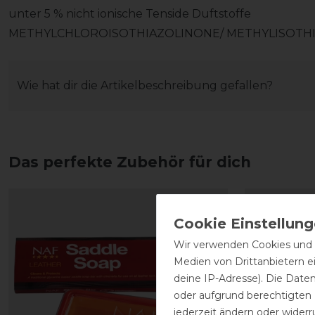
unter 5 % nicht ionische Tenside Duftstoffe
METHYLCHLOROISOTHIAZOLINONE/ METHYLISOTH
Wie hat dir die Artikelbeschreibung gefallen?
Das perfekte Zubehör für dich
Wir verwenden Cookies und ä
Medien von Drittanbietern e
deine IP-Adresse). Die Date
oder aufgrund berechtigten
jederzeit ändern oder widerr