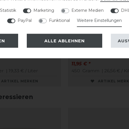
Statistik
Marketing
Externe Medien
DHL
PayPal
Funktional
Weitere Einstellungen
EN
ALLE ABLEHNEN
AUS
 Quick Clean
NAF Leder Seife Soft
11,95 € *
er
| 19,33 € / Liter
450
Gramm
| 26,56 € / 
ARTIKEL MERKEN
ARTIKEL MER
eressieren