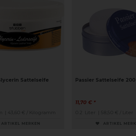
lycerin Sattelseife
Passier Sattelseife 200
11,70 € *
m
| 43,60 € / Kilogramm
0.2
Liter
| 58,50 € / Liter
ARTIKEL MERKEN
ARTIKEL MER