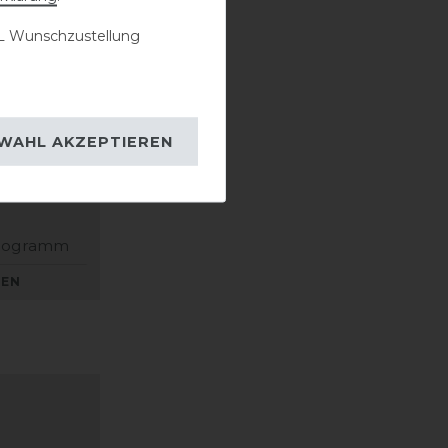
 Wunschzustellung
WAHL AKZEPTIEREN
Kilogramm
KEN