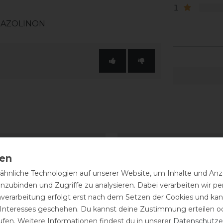
1
IAZOLINON
hnliche Technologien auf unserer Website, um Inhalte und Anze
inzubinden und Zugriffe zu analysieren. Dabei verarbeiten wir 
nverarbeitung erfolgt erst nach dem Setzen der Cookies und kann
 Interesses geschehen. Du kannst deine Zustimmung erteilen o
ufen. Weitere Informationen findest du in unserer
Daten­schutz­e