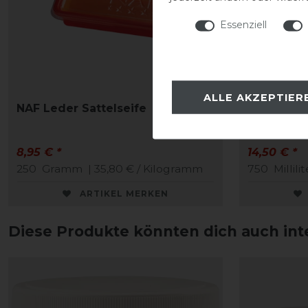
Essenziell
ALLE AKZEPTIER
NAF Leder Sattelseife
NAF Leder
8,95 € *
14,50 € *
250
Gramm
| 35,80 € / Kilogramm
750
Millilit
ARTIKEL MERKEN
Diese Produkte könnten dich auch int