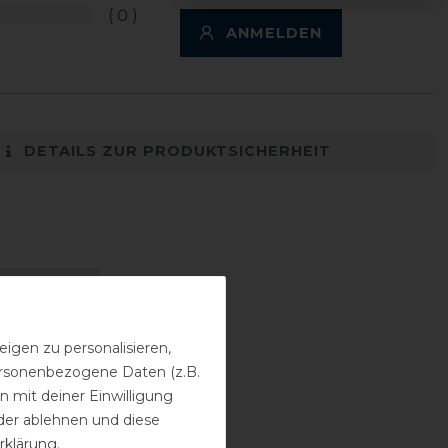
0
ANMELDEN
DETAILS ZUR PRODUKTSICHERHEIT
igen zu personalisieren,
personenbezogene Daten (z.B.
 mit deiner Einwilligung
der ablehnen und diese
rklärung
.