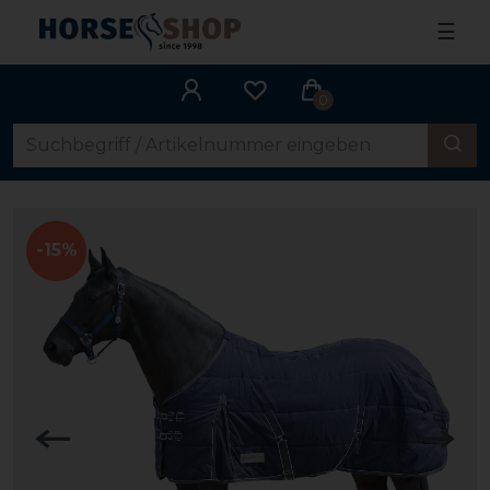
☰
0
-15%