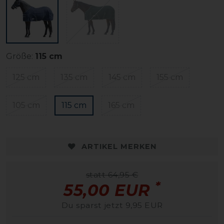
Größe:
115 cm
125 cm
135 cm
145 cm
155 cm
105 cm
115 cm
165 cm
ARTIKEL MERKEN
statt 64,95 €
*
55,00 EUR
Du sparst jetzt 9,95 EUR