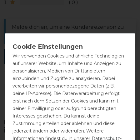
1
0
Melde dich an, um eine Kundenrezension zu
verfassen.
Wir verwenden Cookies und ähnliche Technologien
ANMELDEN
auf unserer Website, um Inhalte und Anzeigen zu
personalisieren, Medien von Drittanbietern
einzubinden und Zugriffe zu analysieren. Dabei
verarbeiten wir personenbezogene Daten (z.B.
DETAILS ZUR PRODUKTSICHERHEIT
deine IP-Adresse). Die Datenverarbeitung erfolgt
erst nach dem Setzen der Cookies und kann mit
deiner Einwilligung oder aufgrund berechtigten
Interesses geschehen. Du kannst deine
Diese Produkte könnten dich auch
Zustimmung erteilen oder ablehnen und diese
interessieren
jederzeit ändern oder widerrufen. Weitere
Informationen findest du in unserer
Daten­schutz­