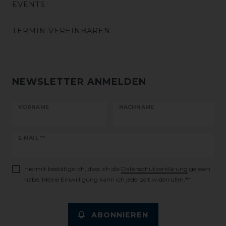
EVENTS
TERMIN VEREINBAREN
NEWSLETTER ANMELDEN
VORNAME
NACHNAME
Newsletter
E-MAIL **
Honig
Hiermit bestätige ich, dass ich die
Daten­schutz­erklärung
gelesen
habe. Meine Einwilligung kann ich jederzeit widerrufen.**
ABONNIEREN