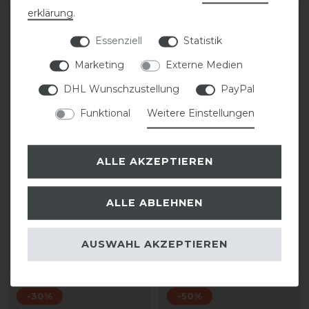
erklärung
.
Essenziell
Statistik
Marketing
Externe Medien
DHL Wunschzustellung
PayPal
Funktional
Weitere Einstellungen
ALLE AKZEPTIEREN
Equiline Corby
Kingsland Primary
Regendecke
Stalldecke 100g
Ausreitdecke
ALLE ABLEHNEN
129,00 € *
99,00 € *
AUSWAHL AKZEPTIEREN
ARTIKEL MERKEN
ARTIKEL MERKEN
-30%
-50%