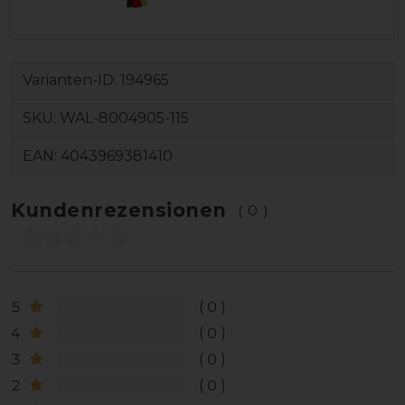
Varianten-ID:
194965
SKU:
WAL-8004905-115
EAN:
4043969381410
Kundenrezensionen
(0)
5
0
4
0
3
0
2
0