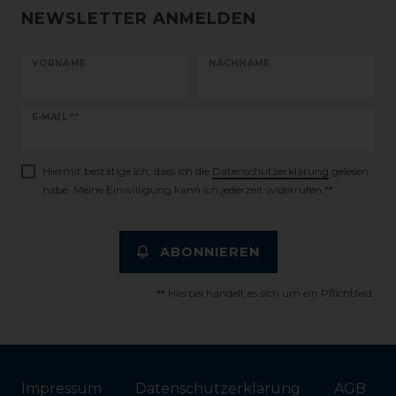
NEWSLETTER ANMELDEN
VORNAME
NACHNAME
Newsletter
E-MAIL **
Honig
Hiermit bestätige ich, dass ich die
Daten­schutz­erklärung
gelesen
habe. Meine Einwilligung kann ich jederzeit widerrufen.**
ABONNIEREN
** Hierbei handelt es sich um ein Pflichtfeld.
Impressum
Daten­schutz­erklärung
AGB