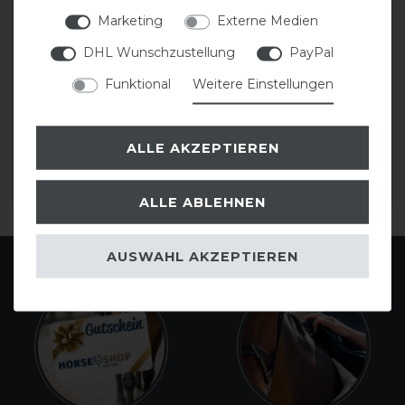
Marketing
Externe Medien
DHL Wunschzustellung
PayPal
Acavallo Stirnband mit
Acavallo Stirnband mit
Perlen
Perlen
Funktional
Weitere Einstellungen
statt 79,50 €
statt 79,50 €
ALLE AKZEPTIEREN
71,55 € *
47,50 € *
ARTIKEL MERKEN
ARTIKEL MERKEN
ALLE ABLEHNEN
AUSWAHL AKZEPTIEREN