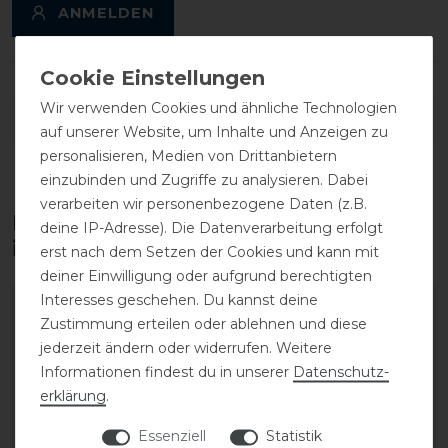
ANMELDEN
Wir verwenden Cookies und ähnliche Technologien
DETAILS ZUR PRODUKTSICHERHEIT
auf unserer Website, um Inhalte und Anzeigen zu
personalisieren, Medien von Drittanbietern
einzubinden und Zugriffe zu analysieren. Dabei
verarbeiten wir personenbezogene Daten (z.B.
Diese Produkte könnten dich auch
deine IP-Adresse). Die Datenverarbeitung erfolgt
interessieren
erst nach dem Setzen der Cookies und kann mit
deiner Einwilligung oder aufgrund berechtigten
Interesses geschehen. Du kannst deine
-10%
-40%
Zustimmung erteilen oder ablehnen und diese
jederzeit ändern oder widerrufen. Weitere
Informationen findest du in unserer
Daten­schutz­
erklärung
.
Essenziell
Statistik